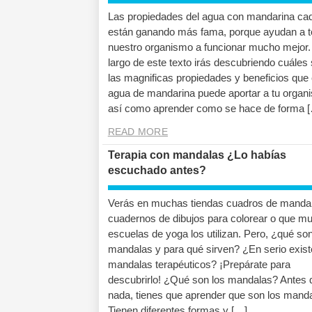
Las propiedades del agua con mandarina ca
están ganando más fama, porque ayudan a 
nuestro organismo a funcionar mucho mejor. 
largo de este texto irás descubriendo cuáles
las magnificas propiedades y beneficios que 
agua de mandarina puede aportar a tu organ
así como aprender como se hace de forma 
READ MORE
Terapia con mandalas ¿Lo habías
escuchado antes?
Verás en muchas tiendas cuadros de manda
cuadernos de dibujos para colorear o que m
escuelas de yoga los utilizan. Pero, ¿qué son
mandalas y para qué sirven? ¿En serio exis
mandalas terapéuticos? ¡Prepárate para
descubrirlo! ¿Qué son los mandalas? Antes 
nada, tienes que aprender que son los manda
Tienen diferentes formas y […]