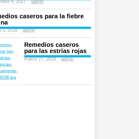
mbre 4, 2017
Author
admin
edios caseros para la fiebre
ina
 1, 2018
Author
admin
Remedios caseros
para las estrías rojas
marzo 27, 2018
Author
admin