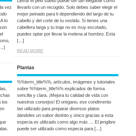
Llevar el pelo suelto puede ser tan elegante como
da vez
llevarlo con un recogido. Solo debes saber elegir el
todo
mejor peinado para ti dependiendo del largo de tu
A lo
cabello y del corte de tu vestido. Si tienes una
 son
cabellera larga y tu traje no es muy escotado,
el
puedes optar por llevar la melena al hombro. Esta
ismo,
[…]
[…]
READ MORE
Plantas
%%term_title%%, artículos, imágenes y tutoriales
las,
sobre %%term_title%% explicados de forma
uchas
sencilla y clara. ¡Mejora tu calidad de vida con
 los
nuestros consejos! El orégano, ese condimento
ten
tan utilizado para preparar diversos platos
dándoles un sabor distinto y único gracias a esta
que
especia es utilizado como algo más … El jengibre
las.
puede ser utilizado como especia para […]