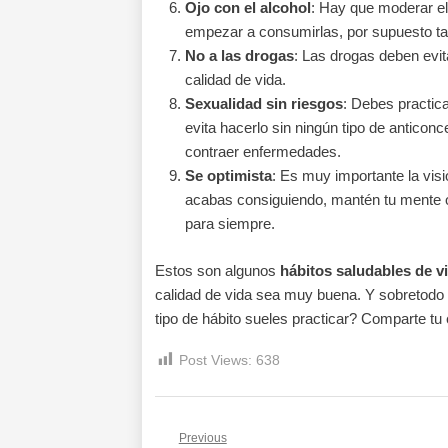
Ojo con el alcohol
: Hay que moderar el
empezar a consumirlas, por supuesto ta
No a las drogas
: Las drogas deben evit
calidad de vida.
Sexualidad sin riesgos
: Debes practica
evita hacerlo sin ningún tipo de anticonc
contraer enfermedades.
Se optimista
: Es muy importante la visió
acabas consiguiendo, mantén tu mente o
para siempre.
Estos son algunos
hábitos saludables de v
calidad de vida sea muy buena. Y sobretodo 
tipo de hábito sueles practicar? Comparte tu
Post Views:
638
Previous
Navegación de entrad