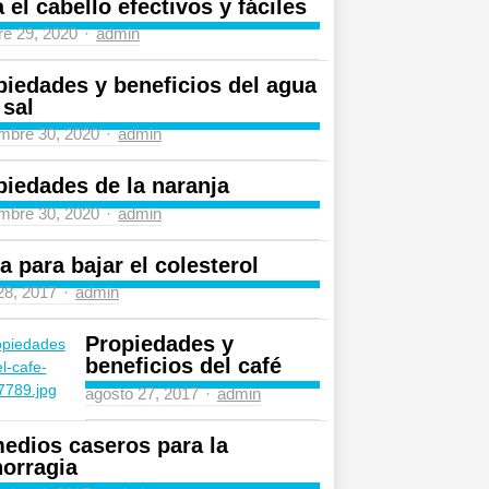
 el cabello efectivos y fáciles
re 29, 2020
Author
admin
piedades y beneficios del agua
 sal
mbre 30, 2020
Author
admin
piedades de la naranja
mbre 30, 2020
Author
admin
a para bajar el colesterol
 28, 2017
Author
admin
Propiedades y
beneficios del café
agosto 27, 2017
Author
admin
edios caseros para la
orragia