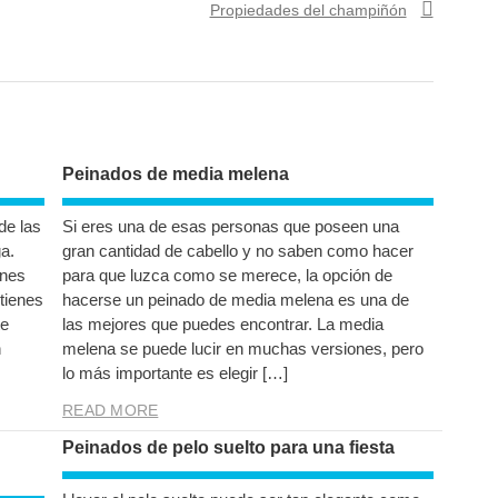
Next post:
Propiedades del champiñón
Peinados de media melena
de las
Si eres una de esas personas que poseen una
a.
gran cantidad de cabello y no saben como hacer
ones
para que luzca como se merece, la opción de
 tienes
hacerse un peinado de media melena es una de
te
las mejores que puedes encontrar. La media
n
melena se puede lucir en muchas versiones, pero
lo más importante es elegir […]
READ MORE
Peinados de pelo suelto para una fiesta