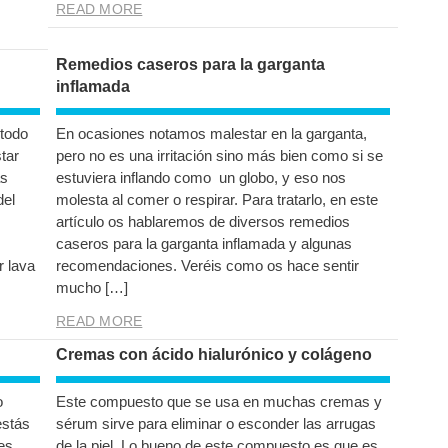
READ MORE
Remedios caseros para la garganta
inflamada
 todo
En ocasiones notamos malestar en la garganta,
tar
pero no es una irritación sino más bien como si se
ás
estuviera inflando como un globo, y eso nos
del
molesta al comer o respirar. Para tratarlo, en este
artículo os hablaremos de diversos remedios
caseros para la garganta inflamada y algunas
r lava
recomendaciones. Veréis como os hace sentir
mucho […]
READ MORE
Cremas con ácido hialurónico y colágeno
o
Este compuesto que se usa en muchas cremas y
estás
sérum sirve para eliminar o esconder las arrugas
es
de la piel. Lo bueno de este compuesto es que es