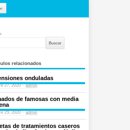
ar
r
Buscar
culos relacionados
ensiones onduladas
re 27, 2020
Author
admin
nados de famosas con media
ena
re 29, 2020
Author
admin
etas de tratamientos caseros