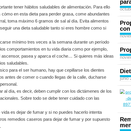
para
rtante tener hábitos saludables de alimentación. Para ello
octub
os cómo en esta dieta para perder grasa, come abundantes
rral, toma máximo 6 gramos de sal al día. Evita alimentos
Pro
con
eguir una dieta saludable tanto si eres hombre como si
novie
cticarse mínimo tres veces a la semana durante un período
os comportamientos en tu vida diaria como por ejemplo,
Pro
el ascensor, pasea y aparca el coche… Si quieres más ideas
novie
cios saludables.
ásico para el ser humano, hay que cepillarse los dientes
Diet
s antes de comer o cuando llegas de la calle, ducharse
junio
 personal.
r al día, es decir, deben cumplir con los dictámenes de los
acionales. Sobre todo se debe tener cuidado con las
 vida es dejar de fumar y si no puedes hacerlo intenta
Rem
ros remedios caseros para dejar de fumar y por supuesto
men
.