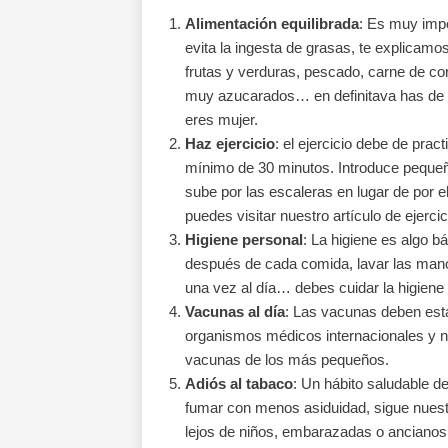
Alimentación equilibrada
: Es muy impo
evita la ingesta de grasas, te explicam
frutas y verduras, pescado, carne de co
muy azucarados… en definitava has de s
eres mujer.
Haz ejercicio
: el ejercicio debe de pra
mínimo de 30 minutos. Introduce pequeñ
sube por las escaleras en lugar de por 
puedes visitar nuestro artículo de ejerci
Higiene personal
: La higiene es algo b
después de cada comida, lavar las mano
una vez al día… debes cuidar la higiene
Vacunas al día
: Las vacunas deben esta
organismos médicos internacionales y n
vacunas de los más pequeños.
Adiós al tabaco
: Un hábito saludable de
fumar con menos asiduidad, sigue nuest
lejos de niños, embarazadas o ancianos