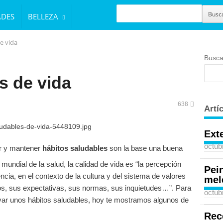
BUSCAR
Busc
ADES
BELLEZA
e vida
Busca
s de vida
638
Artí
Ext
octub
r y mantener
hábitos saludables
son la base una buena
undial de la salud, la calidad de vida es “la percepción
Pei
encia, en el contexto de la cultura y del sistema de valores
mel
vos, sus expectativas, sus normas, sus inquietudes…”. Para
octub
var unos hábitos saludables, hoy te mostramos algunos de
Rec