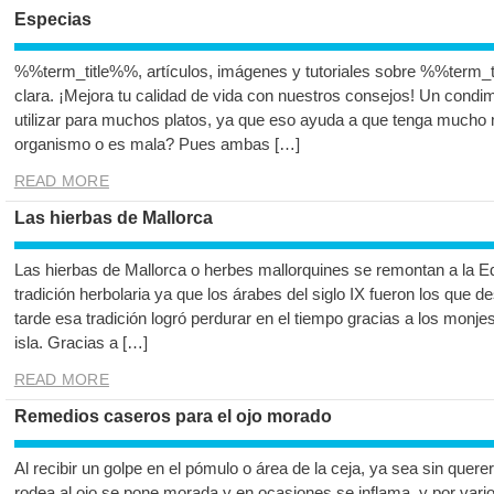
Especias
%%term_title%%, artículos, imágenes y tutoriales sobre %%term_t
clara. ¡Mejora tu calidad de vida con nuestros consejos! Un cond
utilizar para muchos platos, ya que eso ayuda a que tenga mucho 
organismo o es mala? Pues ambas […]
READ MORE
Las hierbas de Mallorca
Las hierbas de Mallorca o herbes mallorquines se remontan a la E
tradición herbolaria ya que los árabes del siglo IX fueron los que d
tarde esa tradición logró perdurar en el tiempo gracias a los monje
isla. Gracias a […]
READ MORE
Remedios caseros para el ojo morado
Al recibir un golpe en el pómulo o área de la ceja, ya sea sin quer
rodea al ojo se pone morada y en ocasiones se inflama, y por vari