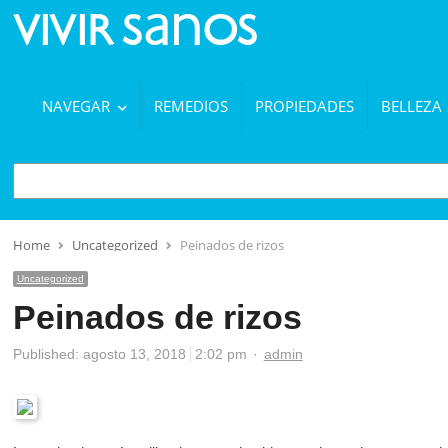
NAVEGAR
REMEDIOS
PROPIEDADES
BELLEZA
BUSCAR
Home
Uncategorized
Peinados de rizos
Uncategorized
Peinados de rizos
Author
Published:
agosto 13, 2018
2:02 pm
admin