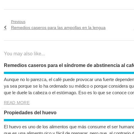
Navegación
Previous
Previous
Remedios caseros para las ampollas en la lengua
de
post:
entradas
You may also like...
Remedios caseros para el síndrome de abstinencia al caf
Aunque no lo parezca, el café puede provocar una fuerte dependenc
ya sea porque se lo ha ordenado su médico o porque considera qu
que le duele la cabeza o el estómago. Eso es lo que se conoce c
READ MORE
Propiedades del huevo
El huevo es uno de los alimentos que más consume el ser humano a 
que es una alimento rico y fácil de preparar, pero que, al contrari