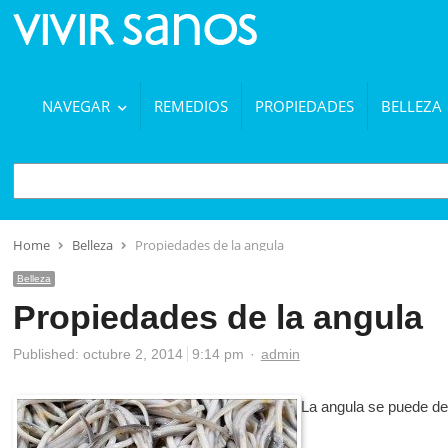
NAVEGAR
REMEDIOS
PROPIEDADES
BELLEZA
BUSCAR
Home
Belleza
Propiedades de la angula
Belleza
Propiedades de la angula
Author
Published:
octubre 2, 2014
9:14 pm
admin
La angula se puede dec