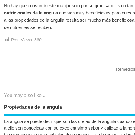
No hay que consumir este manjar solo por su gran sabor, sino tam
nutricionales de la angula
que son muy beneficiosas para nuestro
a las propiedades de la anguila resulta ser mucho más beneficiosa
de nutrientes se reciben.
Post Views:
360
Navegación
Next
Remedios 
de
post:
entradas
You may also like...
Propiedades de la angula
La angula se puede decir que son las creías de la anguila cuando 
a ello son conocidas con su excelentísimo sabor y calidad a la hor
tan elevado y son muy difíciles de conseguir las de mejor calidad.