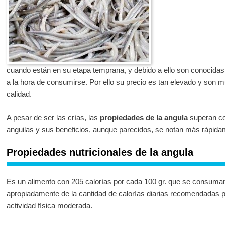
cuando están en su etapa temprana, y debido a ello son conocidas
a la hora de consumirse. Por ello su precio es tan elevado y son mu
calidad.
A pesar de ser las crías, las
propiedades de la angula
superan con
anguilas y sus beneficios, aunque parecidos, se notan más rápida
Propiedades nutricionales de la angula
Es un alimento con 205 calorías por cada 100 gr. que se consuman
apropiadamente de la cantidad de calorías diarias recomendadas p
actividad física moderada.