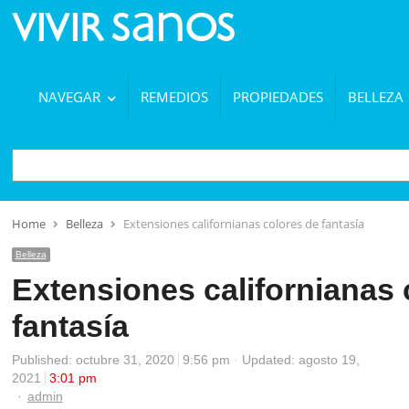
NAVEGAR
REMEDIOS
PROPIEDADES
BELLEZA
BUSCAR
Home
Belleza
Extensiones californianas colores de fantasía
Belleza
Extensiones californianas 
fantasía
Published:
octubre 31, 2020
9:56 pm
Updated: agosto 19,
2021
3:01 pm
Author
admin