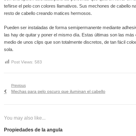
teñirse el pelo con colores llamativos. Sus mechones de cabello na
resto de cabello creando matices hermosos.
Pueden ser instaladas de forma semipermanente mediante adhesiv
las hay de quitar y poner el mismo día. Estas últimas son las más
medio de unos clips que son totalmente discretos, de tan fácil coloc
sola.
Post Views:
583
Navegación
Previous
Previous
Mechas para pelo oscuro que iluminan el cabello
de
post:
entradas
You may also like...
Propiedades de la angula