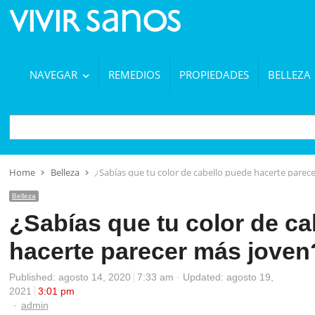
NAVEGAR
REMEDIOS
PROPIEDADES
BELLEZA
BUSCAR
Home
Belleza
¿Sabías que tu color de cabello puede hacerte parec
Belleza
¿Sabías que tu color de ca
hacerte parecer más joven
Published:
agosto 14, 2020
7:33 am
Updated: agosto 19,
2021
3:01 pm
Author
admin