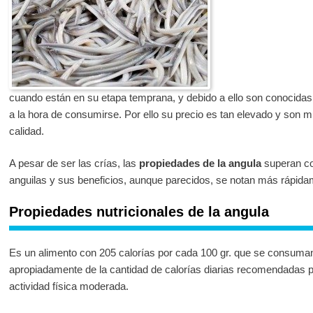
cuando están en su etapa temprana, y debido a ello son conocidas
a la hora de consumirse. Por ello su precio es tan elevado y son mu
calidad.
A pesar de ser las crías, las
propiedades de la angula
superan con
anguilas y sus beneficios, aunque parecidos, se notan más rápida
Propiedades nutricionales de la angula
Es un alimento con 205 calorías por cada 100 gr. que se consuman
apropiadamente de la cantidad de calorías diarias recomendadas p
actividad física moderada.