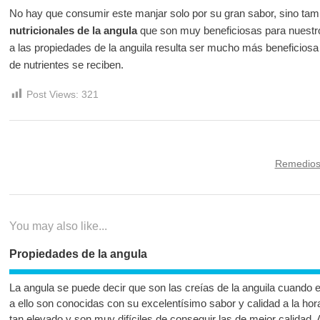
No hay que consumir este manjar solo por su gran sabor, sino tam
nutricionales de la angula
que son muy beneficiosas para nuestro
a las propiedades de la anguila resulta ser mucho más beneficiosa
de nutrientes se reciben.
Post Views:
321
Navegación
Next
Remedios 
de
post:
entradas
You may also like...
Propiedades de la angula
La angula se puede decir que son las creías de la anguila cuando 
a ello son conocidas con su excelentísimo sabor y calidad a la hor
tan elevado y son muy difíciles de conseguir las de mejor calidad.