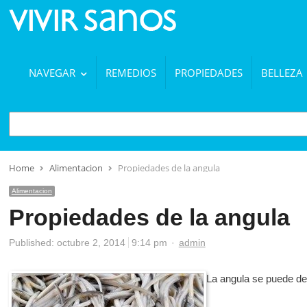
NAVEGAR
REMEDIOS
PROPIEDADES
BELLEZA
BUSCAR
Home
Alimentacion
Propiedades de la angula
Alimentacion
Propiedades de la angula
Author
Published:
octubre 2, 2014
9:14 pm
admin
La angula se puede dec