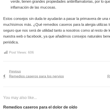
verde, tienen grandes propiedades antiinflamatorias, por lo qu
inflamación de las mucosas.
Estos consejos sin duda te ayudarán a pasar la primavera de un
muchísimos más. ¿Qué remedios caseros para la alergia utilizas 
seguro que nos será de utilidad tanto a nosotros como al resto de le
nuestra web o facebook, ya que añadimos consejos naturales benef
periódica.
Post Views:
606
Navegación
Previous
Previous
N
Remedios caseros para los nervios
R
de
post:
po
entradas
You may also like...
Remedios caseros para el dolor de oído