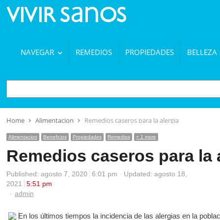
NAVEGAR
REMEDIOS
PROPIEDADES
BELLEZA
BUSCAR
Home
Alimentacion
Remedios caseros para la alergia
Alimentacion
Beneficios
Propiedades
Remedios
+ 1 more
Remedios caseros para la 
Published:
agosto 7, 2020
6:01 pm
Updated: agosto 18,
2021
5:51 pm
Author
admin
En los últimos tiempos la incidencia de las alergias en la pobla