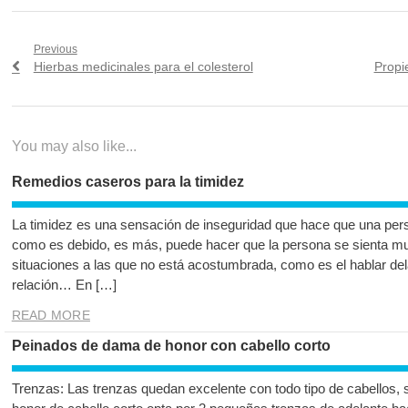
Navegación
Previous
Previous
Next
Hierbas medicinales para el colesterol
Propi
de
post:
post:
entradas
You may also like...
Remedios caseros para la timidez
La timidez es una sensación de inseguridad que hace que una per
como es debido, es más, puede hacer que la persona se sienta mu
situaciones a las que no está acostumbrada, como es el hablar de
relación… En […]
READ MORE
Peinados de dama de honor con cabello corto
Trenzas: Las trenzas quedan excelente con todo tipo de cabellos,