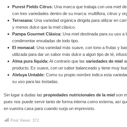
Purest Fields Citrus:
Una marca que trabaja con una miel des
con tres variedades dentro de su marca: multiflora, citrus y or
Terrasana:
Una variedad orgánica dirigida para utilizar en c
y menos dulce que la miel clásico.
Pampa Gourmet Clásica:
Una miel destinada para su uso a l
condimentar ensaladas de todo tipo.
El monacal:
Una variedad más suave, con tono a frutas y ba
utilizada para dar un sabor más dulce a algún tipo de té, infusi
Alma pura líquida:
Al contrario que las
variedades de miel
an
producto. Es suave, con un sabor balanceado y tiene muy bue
Aleluya Untable:
Como su propio nombre indica esta varieda
su uso para las tostadas.
Sin lugar a dudas las
propiedades nutricionales de la miel
son mu
pues nos puede servir tanto de forma interna como externa, así qu
en vuestra casa para cuando surja un imprevisto.
Post Views:
372