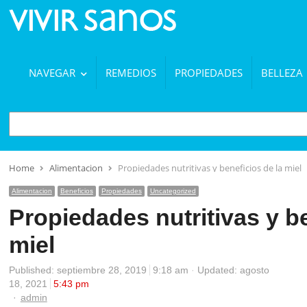
NAVEGAR
REMEDIOS
PROPIEDADES
BELLEZA
BUSCAR
Home
Alimentacion
Propiedades nutritivas y beneficios de la miel
Alimentacion
Beneficios
Propiedades
Uncategorized
Propiedades nutritivas y be
miel
Published:
septiembre 28, 2019
9:18 am
Updated: agosto
18, 2021
5:43 pm
Author
admin