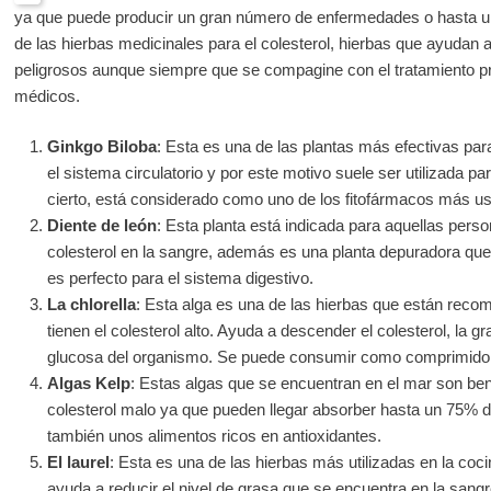
ya que puede producir un gran número de enfermedades o hasta un
de las hierbas medicinales para el colesterol, hierbas que ayudan 
peligrosos aunque siempre que se compagine con el tratamiento pr
médicos.
Ginkgo Biloba
: Esta es una de las plantas más efectivas para
el sistema circulatorio y por este motivo suele ser utilizada p
cierto, está considerado como uno de los fitofármacos más us
Diente de león
: Esta planta está indicada para aquellas pers
colesterol en la sangre, además es una planta depuradora que c
es perfecto para el sistema digestivo.
La chlorella
: Esta alga es una de las hierbas que están rec
tienen el colesterol alto. Ayuda a descender el colesterol, la gr
glucosa del organismo. Se puede consumir como comprimido y
Algas Kelp
: Estas algas que se encuentran en el mar son ben
colesterol malo ya que pueden llegar absorber hasta un 75% 
también unos alimentos ricos en antioxidantes.
El laurel
: Esta es una de las hierbas más utilizadas en la co
ayuda a reducir el nivel de grasa que se encuentra en la sangr