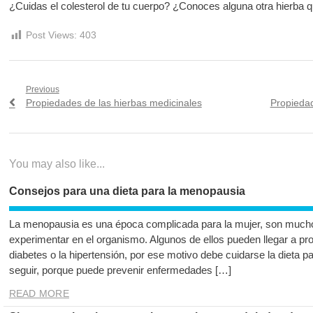
¿Cuidas el colesterol de tu cuerpo? ¿Conoces alguna otra hierba q
Post Views:
403
Navegación
Previous
Previous
Next
Propiedades de las hierbas medicinales
Propiedad
de
post:
post:
entradas
You may also like...
Consejos para una dieta para la menopausia
La menopausia es una época complicada para la mujer, son mucho
experimentar en el organismo. Algunos de ellos pueden llegar a 
diabetes o la hipertensión, por ese motivo debe cuidarse la dieta 
seguir, porque puede prevenir enfermedades […]
READ MORE