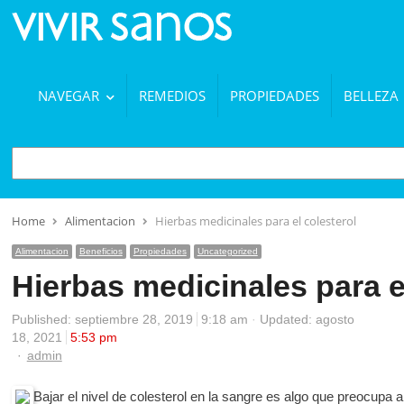
NAVEGAR
REMEDIOS
PROPIEDADES
BELLEZA
BUSCAR
Home
Alimentacion
Hierbas medicinales para el colesterol
Alimentacion
Beneficios
Propiedades
Uncategorized
Hierbas medicinales para e
Published:
septiembre 28, 2019
9:18 am
Updated: agosto
18, 2021
5:53 pm
Author
admin
Bajar el nivel de colesterol en la sangre es algo que preocupa a