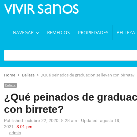
NAVEGAR
REMEDIOS
PROPIEDADES
BELLEZA
BUSCAR
Home
Belleza
¿Qué peinados de graduacion se llevan con birrete?
Belleza
¿Qué peinados de graduaci
con birrete?
Published:
octubre 22, 2020
8:28 am
Updated: agosto 19,
2021
3:01 pm
Author
admin