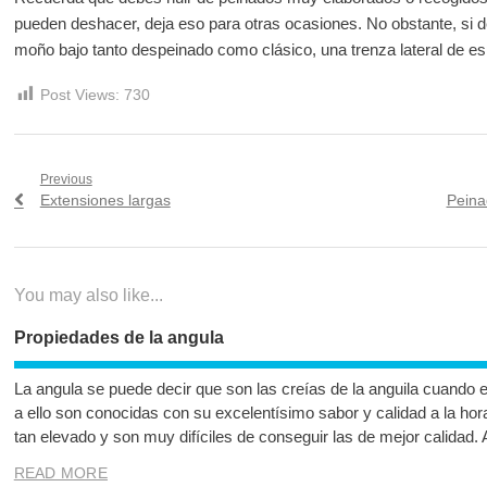
pueden deshacer, deja eso para otras ocasiones. No obstante, si 
moño bajo tanto despeinado como clásico, una trenza lateral de espi
Post Views:
730
Navegación
Previous
Previous
Next
Extensiones largas
Peina
de
post:
post:
entradas
You may also like...
Propiedades de la angula
La angula se puede decir que son las creías de la anguila cuando 
a ello son conocidas con su excelentísimo sabor y calidad a la hor
tan elevado y son muy difíciles de conseguir las de mejor calidad.
READ MORE