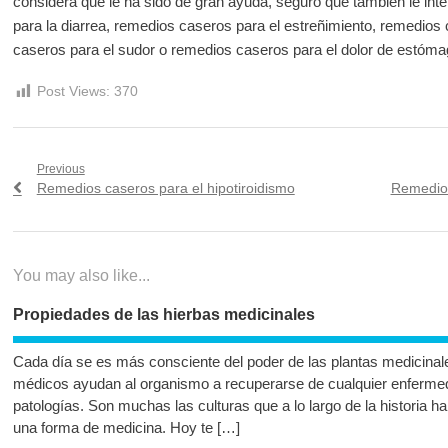
considera que le ha sido de gran ayuda, seguro que también le in
para la diarrea, remedios caseros para el estreñimiento, remedios 
caseros para el sudor o remedios caseros para el dolor de estóma
Post Views:
370
Navegación
Previous
Previous
Next
Remedios caseros para el hipotiroidismo
Remedios
de
post:
post:
entradas
You may also like...
Propiedades de las hierbas medicinales
Cada día se es más consciente del poder de las plantas medicinale
médicos ayudan al organismo a recuperarse de cualquier enferme
patologías. Son muchas las culturas que a lo largo de la historia 
una forma de medicina. Hoy te […]