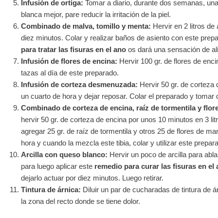
Infusión de ortiga:
Tomar a diario, durante dos semanas, una i
blanca mejor, pare reducir la irritación de la piel.
Combinado de malva, tomillo y menta:
Hervir en 2 litros de
diez minutos. Colar y realizar baños de asiento con este prep
para tratar las fisuras en el ano
os dará una sensación de aliv
Infusión de flores de encina:
Hervir 100 gr. de flores de enci
tazas al día de este preparado.
Infusión de corteza desmenuzada:
Hervir 50 gr. de corteza
un cuarto de hora y dejar reposar. Colar el preparado y tomar d
Combinado de corteza de encina, raíz de tormentila y flor
hervir 50 gr. de corteza de encina por unos 10 minutos en 3 lit
agregar 25 gr. de raíz de tormentila y otros 25 de flores de ma
hora y cuando la mezcla este tibia, colar y utilizar este prepa
Arcilla con queso blanco:
Hervir un poco de arcilla para abl
para luego aplicar este
remedio para curar las fisuras en el
dejarlo actuar por diez minutos. Luego retirar.
Tintura de árnica:
Diluir un par de cucharadas de tintura de á
la zona del recto donde se tiene dolor.