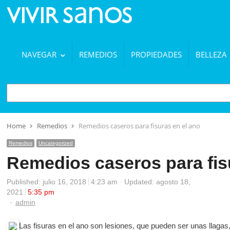
NAVEGAR
REMEDIOS
PROPIEDADES
BELLEZA
BUSCAR
Home
Remedios
Remedios caseros para fisuras en el ano
Remedios
Uncategorized
Remedios caseros para fis
Published:
julio 16, 2018
4:23 am
Updated: agosto 18,
2021
5:35 pm
Author
admin
Las fisuras en el ano son lesiones, que pueden ser unas llagas