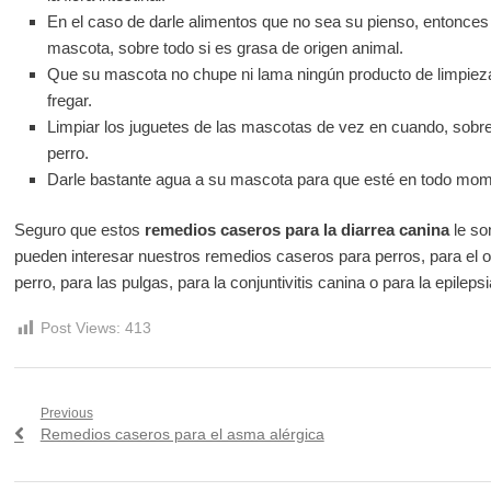
En el caso de darle alimentos que no sea su pienso, entonce
mascota, sobre todo si es grasa de origen animal.
Que su mascota no chupe ni lama ningún producto de limpie
fregar.
Limpiar los juguetes de las mascotas de vez en cuando, sobre t
perro.
Darle bastante agua a su mascota para que esté en todo mome
Seguro que estos
remedios caseros para la diarrea canina
le son
pueden interesar nuestros remedios caseros para perros, para el ol
perro, para las pulgas, para la conjuntivitis canina o para la epileps
Post Views:
413
Navegación
Previous
Previous
Remedios caseros para el asma alérgica
de
post: