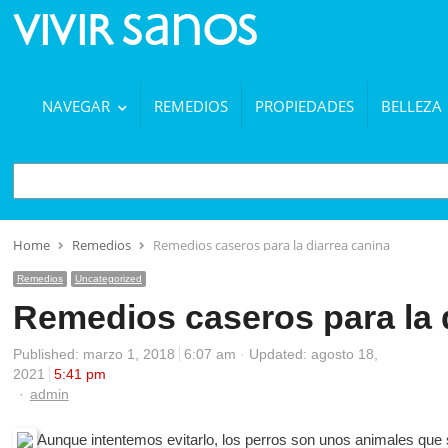
NAVEGAR
REMEDIOS
PROPIEDADES
BELLEZA
BUSCAR
Home
Remedios
Remedios caseros para la diarrea canina
Remedios
Uncategorized
Remedios caseros para la 
Published:
marzo 1, 2018
6:07 am
Updated: agosto 18,
2021
5:41 pm
Author
admin
Aunque intentemos evitarlo, los perros son unos animales que se