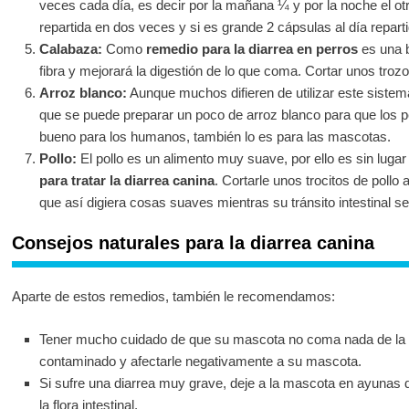
veces cada día, es decir por la mañana ¼ y por la noche el ot
repartida en dos veces y si es grande 2 cápsulas al día repar
Calabaza:
Como
remedio para la diarrea en perros
es una 
fibra y mejorará la digestión de lo que coma. Cortar unos tro
Arroz blanco:
Aunque muchos difieren de utilizar este sistem
que se puede preparar un poco de arroz blanco para que los p
bueno para los humanos, también lo es para las mascotas.
Pollo:
El pollo es un alimento muy suave, por ello es sin luga
para tratar la diarrea canina
. Cortarle unos trocitos de poll
que así digiera cosas suaves mientras su tránsito intestinal s
Consejos naturales para la diarrea canina
Aparte de estos remedios, también le recomendamos:
Tener mucho cuidado de que su mascota no coma nada de la c
contaminado y afectarle negativamente a su mascota.
Si sufre una diarrea muy grave, deje a la mascota en ayunas d
la flora intestinal.