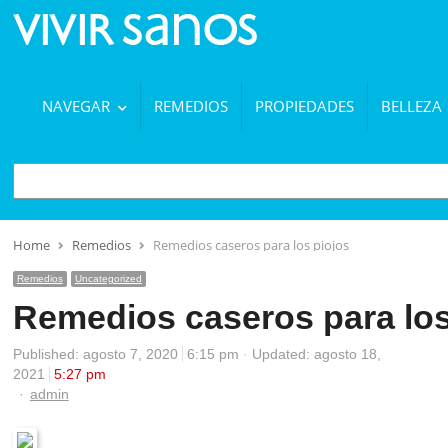
NAVEGAR
REMEDIOS
PROPIEDADES
BELLEZA
BUSCAR
Home
Remedios
Remedios caseros para los piojos
Remedios
Uncategorized
Remedios caseros para los
Published:
agosto 7, 2020
6:15 pm
Updated: agosto 18,
2021
5:27 pm
Author
admin