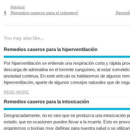
Navegación
Previous
Previous
Next
Remedios caseros para el colesterol
Remedio
de
post:
post:
entradas
You may also like...
Remedios caseros para la hiperventilación
Por hiperventilación se entiende una respiración corta y rápida pr
descarga de adrenalina en el torrente sanguíneo, al estar sometid
ansiedad continua. En este artículo os hablaremos de algunos rem
hiperventilación, aparte de algunos consejos naturales que de seg
READ MORE
Remedios caseros para la intoxicación
Desgraciadamente, no es raro que se produzca una intoxicación p
estado, que en ocasiones pueden llevar a la muerte. Esto es prov
organismos o toxinas muy dañinas para nuestra salud o se utiliza