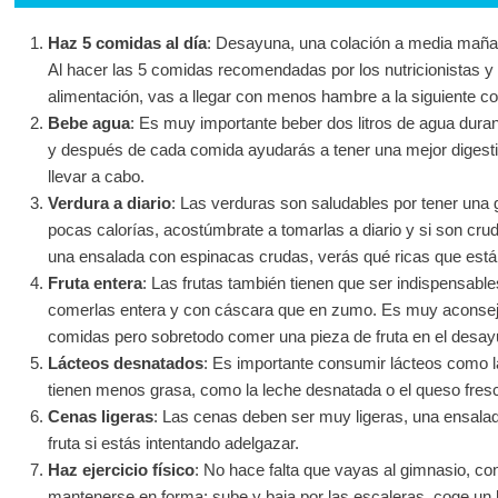
Haz 5 comidas al día
: Desayuna, una colación a media mañan
Al hacer las 5 comidas recomendadas por los nutricionistas y 
alimentación, vas a llegar con menos hambre a la siguiente c
Bebe agua
: Es muy importante beber dos litros de agua duran
y después de cada comida ayudarás a tener una mejor digestió
llevar a cabo.
Verdura a diario
: Las verduras son saludables por tener una 
pocas calorías, acostúmbrate a tomarlas a diario y si son cr
una ensalada con espinacas crudas, verás qué ricas que está
Fruta entera
: Las frutas también tienen que ser indispensable
comerlas entera y con cáscara que en zumo. Es muy aconseja
comidas pero sobretodo comer una pieza de fruta en el desayu
Lácteos desnatados
: Es importante consumir lácteos como la
tienen menos grasa, como la leche desnatada o el queso fres
Cenas ligeras
: Las cenas deben ser muy ligeras, una ensalada
fruta si estás intentando adelgazar.
Haz ejercicio físico
: No hace falta que vayas al gimnasio, c
mantenerse en forma: sube y baja por las escaleras, coge un k