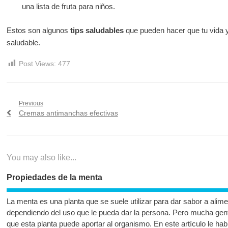
una lista de fruta para niños.
Estos son algunos
tips saludables
que pueden hacer que tu vida y
saludable.
Post Views:
477
Navegación
Previous
Previous
Cremas antimanchas efectivas
de
post:
entradas
You may also like...
Propiedades de la menta
La menta es una planta que se suele utilizar para dar sabor a alime
dependiendo del uso que le pueda dar la persona. Pero mucha gent
que esta planta puede aportar al organismo. En este artículo le ha