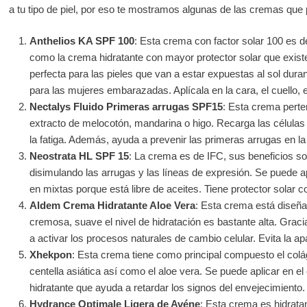
a tu tipo de piel, por eso te mostramos algunas de las cremas que
Anthelios KA SPF 100
: Esta crema con factor solar 100 es 
como la crema hidratante con mayor protector solar que exis
perfecta para las pieles que van a estar expuestas al sol duran
para las mujeres embarazadas. Aplícala en la cara, el cuello,
Nectalys Fluido Primeras arrugas SPF15
: Esta crema perte
extracto de melocotón, mandarina o higo. Recarga las células
la fatiga. Además, ayuda a prevenir las primeras arrugas en la 
Neostrata HL SPF 15
: La crema es de IFC, sus beneficios son
disimulando las arrugas y las líneas de expresión. Se puede a
en mixtas porque está libre de aceites. Tiene protector solar co
Aldem Crema Hidratante Aloe Vera
: Esta crema está diseñad
cremosa, suave el nivel de hidratación es bastante alta. Grac
a activar los procesos naturales de cambio celular. Evita la a
Xhekpon
: Esta crema tiene como principal compuesto el colág
centella asiática así como el aloe vera. Se puede aplicar en el
hidratante que ayuda a retardar los signos del envejecimiento.
Hydrance Optimale Ligera de Avéne
: Esta crema es hidratan