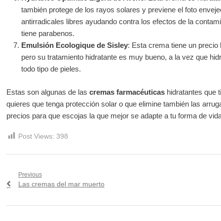
también protege de los rayos solares y previene el foto envej
antirradicales libres ayudando contra los efectos de la contami
tiene parabenos.
Emulsión Ecologique de Sisley
: Esta crema tiene un precio 
pero su tratamiento hidratante es muy bueno, a la vez que hidr
todo tipo de pieles.
Estas son algunas de las
cremas farmacéuticas
hidratantes que ti
quieres que tenga protección solar o que elimine también las arrug
precios para que escojas la que mejor se adapte a tu forma de vida
Post Views:
398
Navegación
Previous
Previous
Las cremas del mar muerto
de
post:
entradas