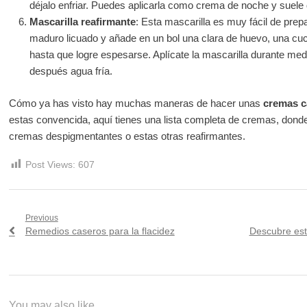
déjalo enfriar. Puedes aplicarla como crema de noche y suele
Mascarilla reafirmante
: Esta mascarilla es muy fácil de prep
maduro licuado y añade en un bol una clara de huevo, una cuc
hasta que logre espesarse. Aplícate la mascarilla durante medi
después agua fría.
Cómo ya has visto hay muchas maneras de hacer unas
cremas c
estas convencida, aquí tienes una lista completa de cremas, dond
cremas despigmentantes o estas otras reafirmantes.
Post Views:
607
Navegación
Previous
Previous
Next
Remedios caseros para la flacidez
Descubre est
de
post:
post:
entradas
You may also like...