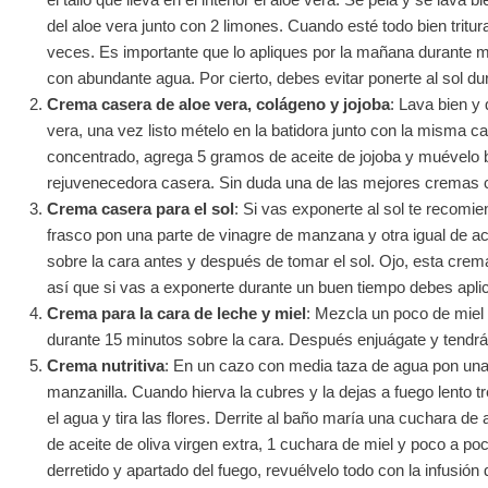
del aloe vera junto con 2 limones. Cuando esté todo bien tritu
veces. Es importante que lo apliques por la mañana durante m
con abundante agua. Por cierto, debes evitar ponerte al sol du
Crema casera de aloe vera, colágeno y jojoba
: Lava bien y q
vera, una vez listo mételo en la batidora junto con la misma ca
concentrado, agrega 5 gramos de aceite de jojoba y muévelo b
rejuvenecedora casera. Sin duda una de las mejores cremas c
Crema casera para el sol
: Si vas exponerte al sol te recom
frasco pon una parte de vinagre de manzana y otra igual de acei
sobre la cara antes y después de tomar el sol. Ojo, esta cre
así que si vas a exponerte durante un buen tiempo debes aplica
Crema para la cara de leche y miel
: Mezcla un poco de miel 
durante 15 minutos sobre la cara. Después enjuágate y tendr
Crema nutritiva
: En un cazo con media taza de agua pon una
manzanilla. Cuando hierva la cubres y la dejas a fuego lento t
el agua y tira las flores. Derrite al baño maría una cuchara d
de aceite de oliva virgen extra, 1 cuchara de miel y poco a po
derretido y apartado del fuego, revuélvelo todo con la infusión