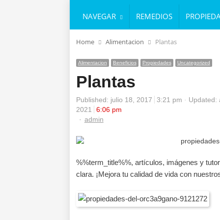
NAVEGAR
REMEDIOS
PROPIED
Home
Alimentacion
Plantas
Alimentacion
Beneficios
Propiedades
Uncategorized
Plantas
Published:
julio 18, 2017
3:21 pm
Updated: 
2021
6:06 pm
Author
admin
%%term_title%%, artículos, imágenes y tutor
clara. ¡Mejora tu calidad de vida con nuestro