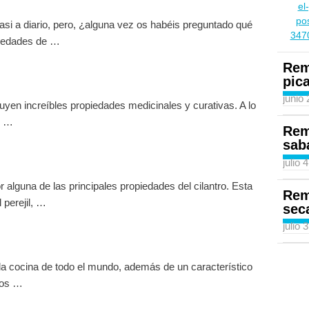
asi a diario, pero, ¿alguna vez os habéis preguntado qué
piedades de …
Rem
pic
junio
ibuyen increíbles propiedades medicinales y curativas. A lo
s …
Rem
sab
julio 
 alguna de las principales propiedades del cilantro. Esta
Rem
 perejil, …
sec
julio 
 la cocina de todo el mundo, además de un característico
cios …