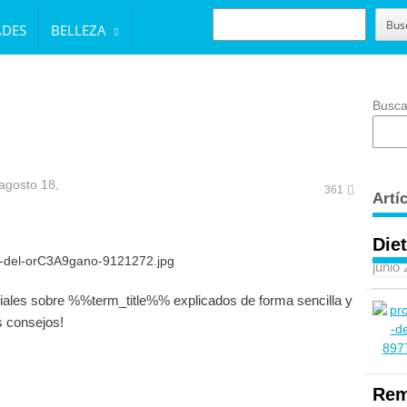
BUSCAR
Bus
ADES
BELLEZA
Busca
agosto 18,
361
Artí
Diet
junio
iales sobre %%term_title%% explicados de forma sencilla y
s consejos!
Rem