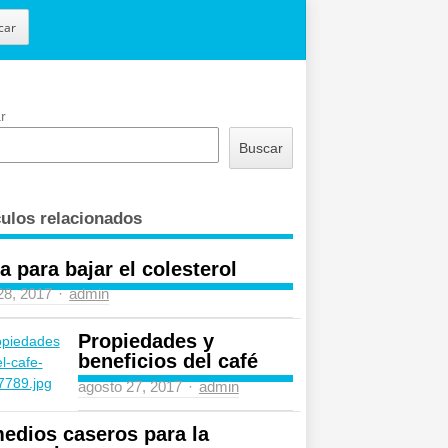
car
r
Buscar
culos relacionados
a para bajar el colesterol
Author
 28, 2017
admin
Propiedades y
beneficios del café
Author
agosto 27, 2017
admin
edios caseros para la