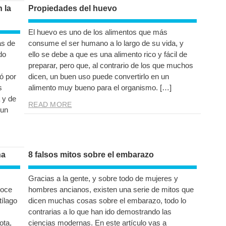
 la
Propiedades del huevo
El huevo es uno de los alimentos que más
as de
consume el ser humano a lo largo de su vida, y
do
ello se debe a que es una alimento rico y fácil de
preparar, pero que, al contrario de los que muchos
ó por
dicen, un buen uso puede convertirlo en un
s
alimento muy bueno para el organismo. […]
 y de
READ MORE
 un
na
8 falsos mitos sobre el embarazo
Gracias a la gente, y sobre todo de mujeres y
noce
hombres ancianos, existen una serie de mitos que
tílago
dicen muchas cosas sobre el embarazo, todo lo
contrarias a lo que han ido demostrando las
ota,
ciencias modernas. En este artículo vas a