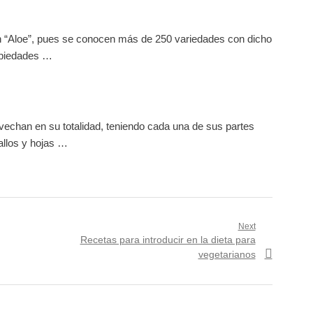
 “Aloe”, pues se conocen más de 250 variedades con dicho
opiedades …
vechan en su totalidad, teniendo cada una de sus partes
allos y hojas …
Next
Next
Recetas para introducir en la dieta para
post:
vegetarianos