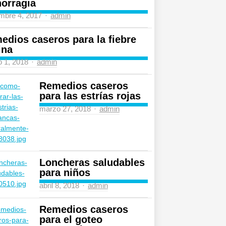
orragia
Author
mbre 4, 2017
admin
edios caseros para la fiebre
ina
Author
 1, 2018
admin
Remedios caseros
para las estrías rojas
Author
marzo 27, 2018
admin
Loncheras saludables
para niños
Author
abril 8, 2018
admin
Remedios caseros
para el goteo