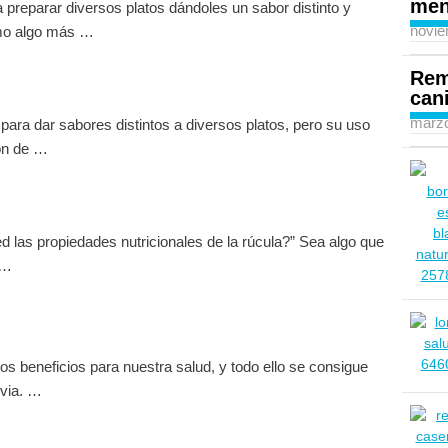
men
 preparar diversos platos dándoles un sabor distinto y
novie
omo algo más …
Rem
can
marzo
para dar sabores distintos a diversos platos, pero su uso
ón de …
d las propiedades nutricionales de la rúcula?” Sea algo que
 …
s beneficios para nuestra salud, y todo ello se consigue
evia. …