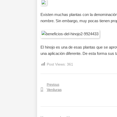
Existen muchas plantas con la denominación
nombre. Sin embargo, muy pocas tienen pr
El hinojo es una de esas plantas que se apro
una aplicación diferente. De esta forma sus t
Post Views:
361
Navegación
Previous
Previous
Verduras
de
post:
entradas