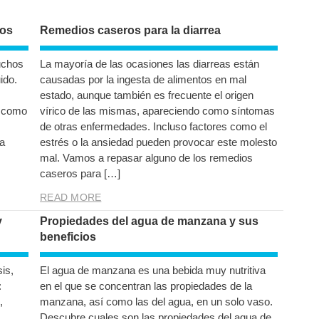
ios
Remedios caseros para la diarrea
uchos
La mayoría de las ocasiones las diarreas están
ido.
causadas por la ingesta de alimentos en mal
estado, aunque también es frecuente el origen
í como
vírico de las mismas, apareciendo como síntomas
de otras enfermedades. Incluso factores como el
a
estrés o la ansiedad pueden provocar este molesto
mal. Vamos a repasar alguno de los remedios
caseros para […]
READ MORE
y
Propiedades del agua de manzana y sus
beneficios
is,
El agua de manzana es una bebida muy nutritiva
:
en el que se concentran las propiedades de la
,
manzana, así como las del agua, en un solo vaso.
Descubre cuales son las propiedades del agua de