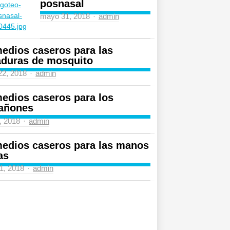
posnasal
Author
mayo 31, 2018
admin
edios caseros para las
aduras de mosquito
Author
 22, 2018
admin
edios caseros para los
añones
Author
4, 2018
admin
edios caseros para las manos
as
Author
31, 2018
admin