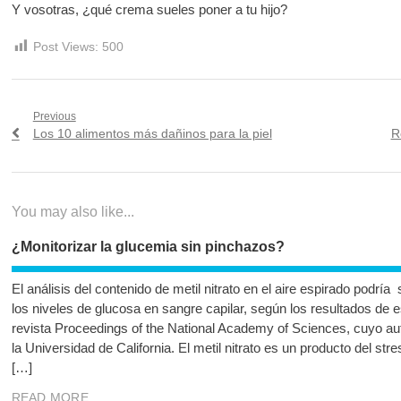
Y vosotras, ¿qué crema sueles poner a tu hijo?
Post Views:
500
Navegación
Previous
Previous
N
Los 10 alimentos más dañinos para la piel
R
de
post:
po
entradas
You may also like...
¿Monitorizar la glucemia sin pinchazos?
El análisis del contenido de metil nitrato en el aire espirado podr
los niveles de glucosa en sangre capilar, según los resultados de e
revista Proceedings of the National Academy of Sciences, cuyo aut
la Universidad de California. El metil nitrato es un producto del st
[…]
READ MORE