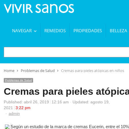
NAVEGAR
REMEDIOS
PROPIEDADES
BELLEZA
BUSCAR
Home
Problemas de Salud
Cremas para pieles atópicas en niños
Problemas de Salud
Cremas para pieles atópic
Published:
abril 26, 2019
12:16 am
Updated: agosto 19,
2021
3:22 pm
Author
admin
Según un estudio de la marca de cremas Eucerin, entre el 10% 