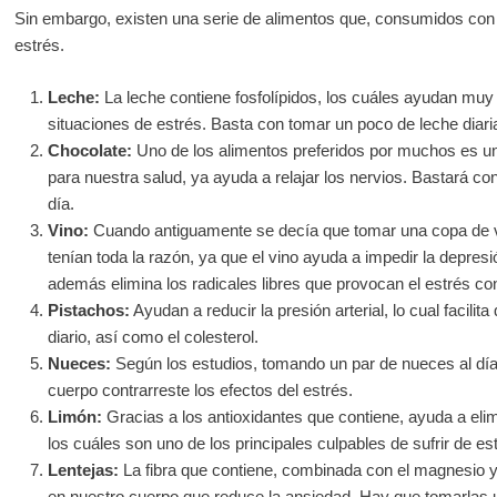
Sin embargo, existen una serie de alimentos que, consumidos con 
estrés.
Leche:
La leche contiene fosfolípidos, los cuáles ayudan muy 
situaciones de estrés. Basta con tomar un poco de leche diari
Chocolate:
Uno de los alimentos preferidos por muchos es u
para nuestra salud, ya ayuda a relajar los nervios. Bastará co
día.
Vino:
Cuando antiguamente se decía que tomar una copa de vino
tenían toda la razón, ya que el vino ayuda a impedir la depresió
además elimina los radicales libres que provocan el estrés co
Pistachos:
Ayudan a reducir la presión arterial, lo cual facilit
diario, así como el colesterol.
Nueces:
Según los estudios, tomando un par de nueces al dí
cuerpo contrarreste los efectos del estrés.
Limón:
Gracias a los antioxidantes que contiene, ayuda a elimi
los cuáles son uno de los principales culpables de sufrir de es
Lentejas:
La fibra que contiene, combinada con el magnesio y e
en nuestro cuerpo que reduce la ansiedad. Hay que tomarlas 