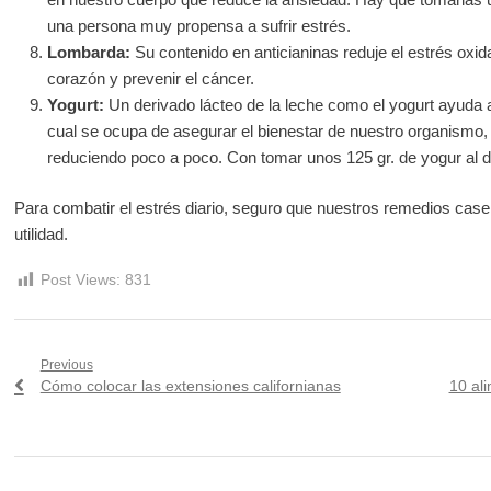
una persona muy propensa a sufrir estrés.
Lombarda:
Su contenido en anticianinas reduje el estrés oxid
corazón y prevenir el cáncer.
Yogurt:
Un derivado lácteo de la leche como el yogurt ayuda a
cual se ocupa de asegurar el bienestar de nuestro organismo,
reduciendo poco a poco. Con tomar unos 125 gr. de yogur al d
Para combatir el estrés diario, seguro que nuestros remedios caser
utilidad.
Post Views:
831
Navegación
Previous
Previous
Next
Cómo colocar las extensiones californianas
10 ali
de
post:
post:
entradas