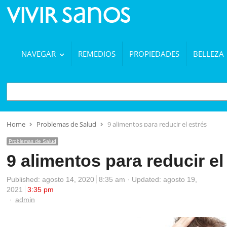
NAVEGAR
REMEDIOS
PROPIEDADES
BELLEZA
BUSCAR
Home
Problemas de Salud
9 alimentos para reducir el estrés
Problemas de Salud
9 alimentos para reducir el
Published:
agosto 14, 2020
8:35 am
Updated: agosto 19,
2021
3:35 pm
Author
admin