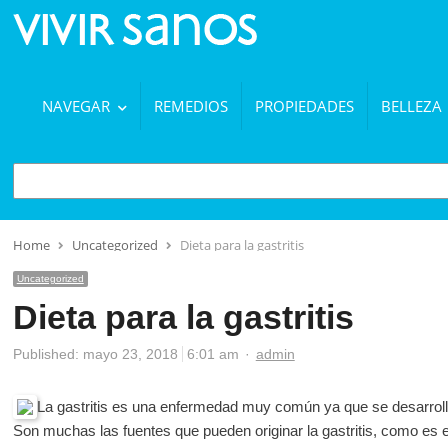
NAVEGAR
REMEDIOS
PROPIEDADES
BELLEZA
BUSCAR
Home
Uncategorized
Dieta para la gastritis
Uncategorized
Dieta para la gastritis
Author
Published:
mayo 23, 2018
6:01 am
admin
La gastritis es una enfermedad muy común ya que se desarrol
Son muchas las fuentes que pueden originar la gastritis, como es e