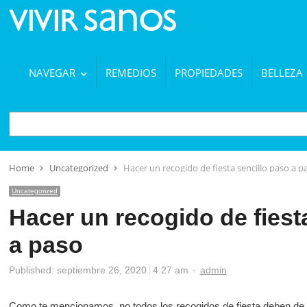
NAVEGAR
REMEDIOS
PROPIEDADES
BELLEZA
BUSCAR
Home
Uncategorized
Hacer un recogido de fiesta sencillo paso a p
Uncategorized
Hacer un recogido de fiest
a paso
Author
Published:
septiembre 26, 2020
4:27 am
admin
Como te mencionamos, no todos los recogidos de fiesta deben de 