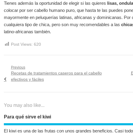
Tienes además la oportunidad de elegir si las quieres
lisas, ondul
colocar por ser cabello humano puro, que hasta te las puedes pon
mayormente en peluquerías latinas, africanas y dominicanas. Por o
cualquiera tipo de chica, pero son muy recomendables a las
chica
latino-africanas también.
Post Views:
620
Navegación
Previous
Previous
N
Recetas de tratamientos caseros para el cabello
E
de
post:
p
efectivos y fáciles
entradas
You may also like...
Para qué sirve el kiwi
El kiwi es una de las frutas con unos grandes beneficios. Casi to