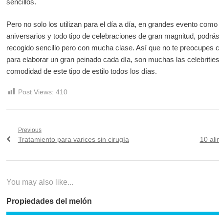
sencillos.
Pero no solo los utilizan para el día a día, en grandes evento com
aniversarios y todo tipo de celebraciones de gran magnitud, podrás
recogido sencillo pero con mucha clase. Así que no te preocupes 
para elaborar un gran peinado cada día, son muchas las celebritie
comodidad de este tipo de estilo todos los días.
Post Views:
410
Navegación
Previous
Previous
Next
Tratamiento para varices sin cirugía
10 al
de
post:
post:
entradas
You may also like...
Propiedades del melón