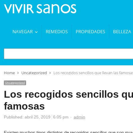
NAVEGAR
REMEDIOS
PROPIEDADES
BELLEZA
BUSCAR
Home
Uncategorized
Los recogidos sencillos que llevan las famosa
Uncategorized
Los recogidos sencillos qu
famosas
Author
Published:
abril 25, 2019
6:05 pm
admin
Existen muchos tipos distintos de recogidos sencillos que son muy 