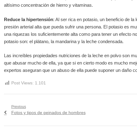
altísimo concentración de hierro y vitaminas.
Reduce la hipertensión
: Al ser rica en potasio, un beneficio de l
presión arterial alta que pueda sufrir una persona. El potasio es 
una riquezas los suficientemente alta como para tener un efecto 
potasio son: el plátano, la mandarina y la leche condensada.
Las increíbles propiedades nutriciones de la leche en polvo son m
que abusar mucho de ella, ya que si en cierto modo es mucho mej
expertos aseguran que un abuso de ella puede suponer un daño co
Post Views:
1.101
Navegación
Previous
Previous
Fotos y tipos de peinados de hombres
de
post:
entradas