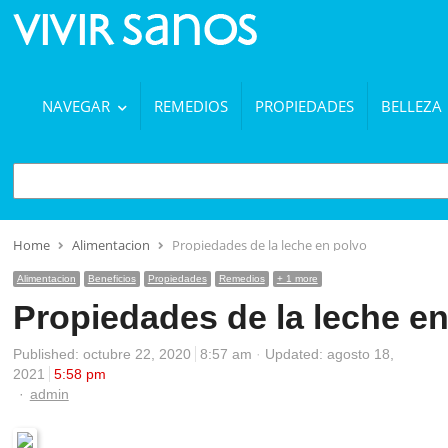
NAVEGAR
REMEDIOS
PROPIEDADES
BELLEZA
BUSCAR
Home
Alimentacion
Propiedades de la leche en polvo
Alimentacion
Beneficios
Propiedades
Remedios
+ 1 more
Propiedades de la leche e
Published:
octubre 22, 2020
8:57 am
Updated: agosto 18,
2021
5:58 pm
Author
admin