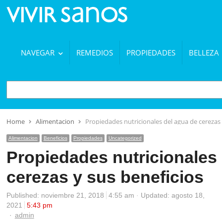
NAVEGAR
REMEDIOS
PROPIEDADES
BELLEZA
BUSCAR
Home
Alimentacion
Propiedades nutricionales del agua de cerezas 
Alimentacion
Beneficios
Propiedades
Uncategorized
Propiedades nutricionales
cerezas y sus beneficios
Published:
noviembre 21, 2018
4:55 am
Updated: agosto 18,
2021
5:43 pm
Author
admin