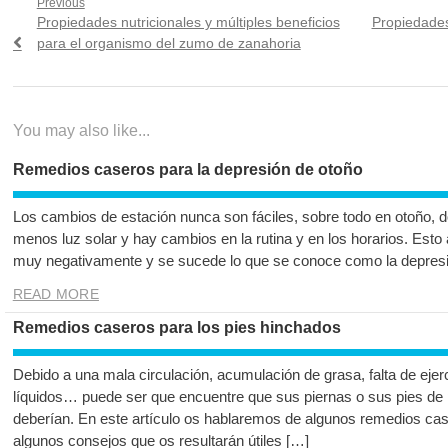
Navegación
Previous
Previous
Next
Propiedades nutricionales y múltiples beneficios
Propiedades
de
post:
post:
para el organismo del zumo de zanahoria
entradas
You may also like...
Remedios caseros para la depresión de otoño
Los cambios de estación nunca son fáciles, sobre todo en otoño, d
menos luz solar y hay cambios en la rutina y en los horarios. Esto
muy negativamente y se sucede lo que se conoce como la depresió
READ MORE
Remedios caseros para los pies hinchados
Debido a una mala circulación, acumulación de grasa, falta de ejerc
líquidos… puede ser que encuentre que sus piernas o sus pies de
deberían. En este artículo os hablaremos de algunos remedios cas
algunos consejos que os resultarán útiles […]