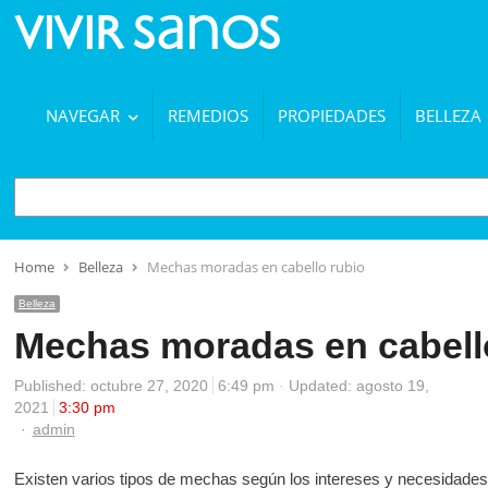
NAVEGAR
REMEDIOS
PROPIEDADES
BELLEZA
BUSCAR
Home
Belleza
Mechas moradas en cabello rubio
Belleza
Mechas moradas en cabell
Published:
octubre 27, 2020
6:49 pm
Updated: agosto 19,
2021
3:30 pm
Author
admin
Existen varios tipos de mechas según los intereses y necesidades