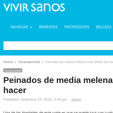
NAVEGAR
REMEDIOS
PROPIEDADES
BELLEZA
BUSCAR
Home
Uncategorized
Peinados de media melena muy fáciles de ha
Uncategorized
Peinados de media melena 
hacer
Author
Published:
diciembre 24, 2019
5:09 pm
admin
Una de las bondades de este corte es que se puede lucir con cualqui