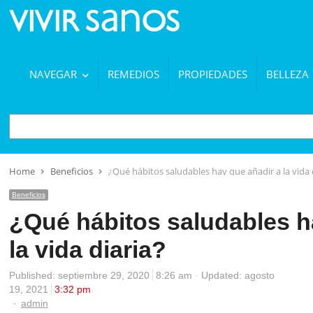
NAVEGAR
REMEDIOS
PROPIEDADES
BELLEZA
BUSCAR
Home
Beneficios
¿Qué hábitos saludables hay que añadir a la vida 
Beneficios
¿Qué hábitos saludables h
la vida diaria?
Published:
septiembre 29, 2020
8:26 am
Updated: agosto
19, 2021
3:32 pm
Author
admin