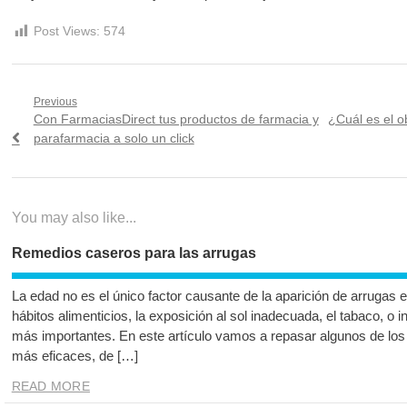
Post Views:
574
Navegación
Previous
Previous
Next
Con FarmaciasDirect tus productos de farmacia y
¿Cuál es el ob
de
post:
post:
parafarmacia a solo un click
entradas
You may also like...
Remedios caseros para las arrugas
La edad no es el único factor causante de la aparición de arrugas 
hábitos alimenticios, la exposición al sol inadecuada, el tabaco, o 
más importantes. En este artículo vamos a repasar algunos de los
más eficaces, de […]
READ MORE