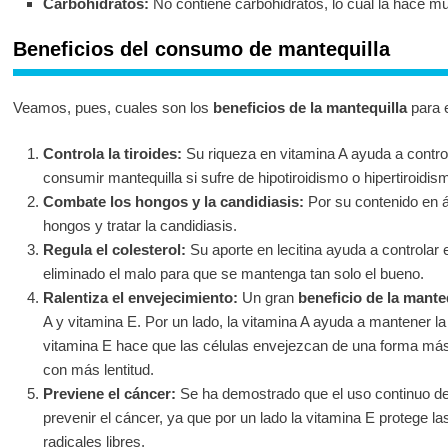
Carbohidratos:
No contiene carbohidratos, lo cual la hace mu
Beneficios del consumo de mantequilla
Veamos, pues, cuales son los
beneficios de la mantequilla
para 
Controla la tiroides:
Su riqueza en vitamina A ayuda a controlar
consumir mantequilla si sufre de hipotiroidismo o hipertiroidis
Combate los hongos y la candidiasis:
Por su contenido en ác
hongos y tratar la candidiasis.
Regula el colesterol:
Su aporte en lecitina ayuda a controlar e
eliminado el malo para que se mantenga tan solo el bueno.
Ralentiza el envejecimiento:
Un gran
beneficio de la mante
A y vitamina E. Por un lado, la vitamina A ayuda a mantener la 
vitamina E hace que las células envejezcan de una forma más
con más lentitud.
Previene el cáncer:
Se ha demostrado que el uso continuo de 
prevenir el cáncer, ya que por un lado la vitamina E protege la
radicales libres.