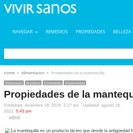
NAVEGAR
REMEDIOS
PROPIEDADES
BELLEZA
BUSCAR
Home
Alimentacion
Propiedades de la mantequilla
Alimentacion
Beneficios
Propiedades
Uncategorized
Propiedades de la mantequ
Published:
diciembre 18, 2018
2:27 am
Updated: agosto 18,
2021
5:43 pm
Author
admin
La mantequilla es un producto lácteo que desde la antigüedad 