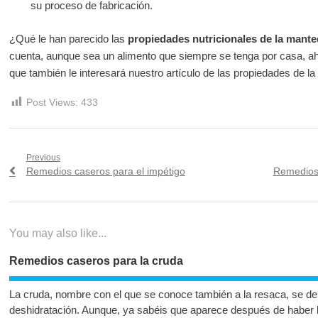
su proceso de fabricación.
¿Qué le han parecido las
propiedades nutricionales de la mante
cuenta, aunque sea un alimento que siempre se tenga por casa, ah
que también le interesará nuestro artículo de las propiedades de la
Post Views:
433
Navegación
Previous
Previous
Next
Remedios caseros para el impétigo
Remedios 
de
post:
post:
entradas
You may also like...
Remedios caseros para la cruda
La cruda, nombre con el que se conoce también a la resaca, se de
deshidratación. Aunque, ya sabéis que aparece después de haber 