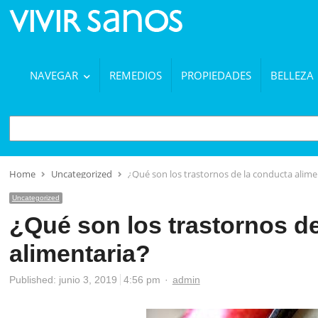
NAVEGAR
REMEDIOS
PROPIEDADES
BELLEZA
BUSCAR
Home
Uncategorized
¿Qué son los trastornos de la conducta alime
Uncategorized
¿Qué son los trastornos d
alimentaria?
Author
Published:
junio 3, 2019
4:56 pm
admin