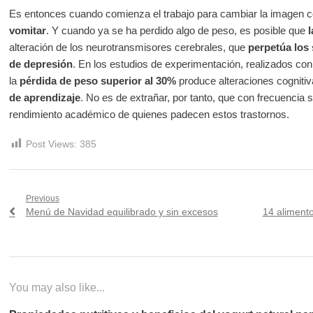
Es entonces cuando comienza el trabajo para cambiar la imagen c
vomitar
. Y cuando ya se ha perdido algo de peso, es posible que
l
alteración de los neurotransmisores cerebrales, que
perpetúa los 
de depresión
. En los estudios de experimentación, realizados co
la
pérdida de peso superior al 30%
produce alteraciones cogniti
de aprendizaje
. No es de extrañar, por tanto, que con frecuencia
rendimiento académico de quienes padecen estos trastornos.
Post Views:
385
Navegación
Previous
Previous
Next
Menú de Navidad equilibrado y sin excesos
14 alimento
de
post:
post:
entradas
You may also like...