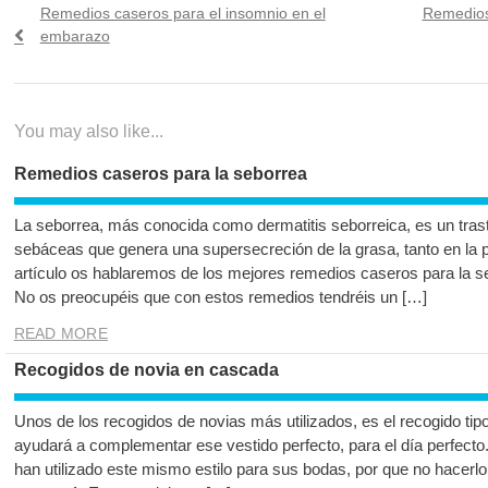
Navegación
Previous
Next
Remedios caseros para el insomnio en el
Remedios
de
post:
post:
embarazo
entradas
You may also like...
Remedios caseros para la seborrea
La seborrea, más conocida como dermatitis seborreica, es un trast
sebáceas que genera una supersecreción de la grasa, tanto en la p
artículo os hablaremos de los mejores remedios caseros para la 
No os preocupéis que con estos remedios tendréis un […]
READ MORE
Recogidos de novia en cascada
Unos de los recogidos de novias más utilizados, es el recogido ti
ayudará a complementar ese vestido perfecto, para el día perfecto
han utilizado este mismo estilo para sus bodas, por que no hacerlo