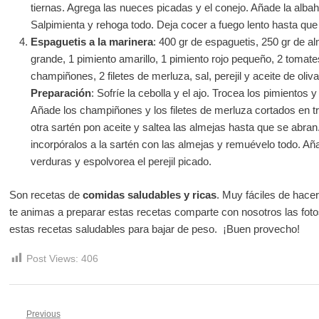
tiernas. Agrega las nueces picadas y el conejo. Añade la albahac
Salpimienta y rehoga todo. Deja cocer a fuego lento hasta que 
Espaguetis a la marinera
: 400 gr de espaguetis, 250 gr de al
grande, 1 pimiento amarillo, 1 pimiento rojo pequeño, 2 toma
champiñones, 2 filetes de merluza, sal, perejil y aceite de oliva
Preparación
: Sofríe la cebolla y el ajo. Trocea los pimientos y
Añade los champiñones y los filetes de merluza cortados en t
otra sartén pon aceite y saltea las almejas hasta que se abra
incorpóralos a la sartén con las almejas y remuévelo todo. Aña
verduras y espolvorea el perejil picado.
Son recetas de
comidas saludables y ricas
. Muy fáciles de hace
te animas a preparar estas recetas comparte con nosotros las fot
estas recetas saludables para bajar de peso. ¡Buen provecho!
Post Views:
406
Previous