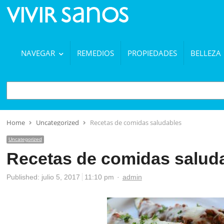
NAVEGAR
REMEDIOS
PROPIEDADES
BELLEZA
BUSCAR
Home
Uncategorized
Recetas de comidas saludables
Uncategorized
Recetas de comidas salud
Author
Published:
julio 5, 2017
11:10 pm
admin