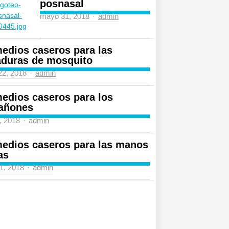
posnasal
Author
mayo 31, 2018
admin
edios caseros para las
aduras de mosquito
Author
 22, 2018
admin
edios caseros para los
añones
Author
4, 2018
admin
edios caseros para las manos
as
Author
31, 2018
admin