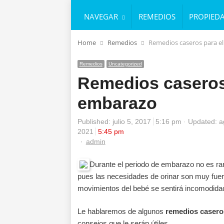
NAVEGAR
REMEDIOS
PROPIED
Home
Remedios
Remedios caseros para e
Remedios
Uncategorized
Remedios caseros 
embarazo
Published:
julio 5, 2017
5:16 pm
Updated: a
2021
5:45 pm
Author
admin
Durante el periodo de embarazo no es raro
pues las necesidades de orinar son muy fuert
movimientos del bebé se sentirá incomodidad
Le hablaremos de algunos
remedios casero
consejos que le serán útiles.