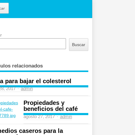
car
r
Buscar
culos relacionados
a para bajar el colesterol
Author
 28, 2017
admin
Propiedades y
beneficios del café
Author
agosto 27, 2017
admin
edios caseros para la