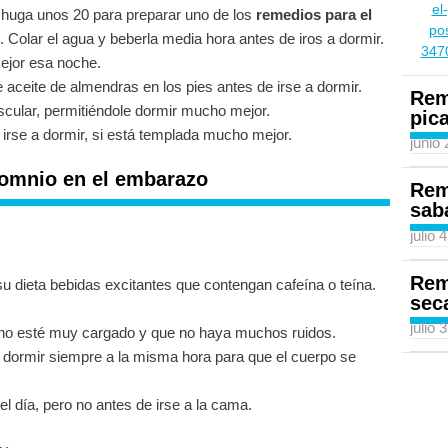
chuga unos 20 para preparar uno de los
remedios para el
 Colar el agua y beberla media hora antes de iros a dormir.
ejor esa noche.
 aceite de almendras en los pies antes de irse a dormir.
Rem
uscular, permitiéndole dormir mucho mejor.
pic
irse a dormir, si está templada mucho mejor.
junio
somnio en el embarazo
Rem
sab
julio 
Rem
su dieta bebidas excitantes que contengan cafeína o teína.
sec
julio 
n no esté muy cargado y que no haya muchos ruidos.
 dormir siempre a la misma hora para que el cuerpo se
del día, pero no antes de irse a la cama.