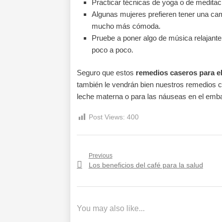
Practicar técnicas de yoga o de meditac
Algunas mujeres prefieren tener una ca
mucho más cómoda.
Pruebe a poner algo de música relajant
poco a poco.
Seguro que estos
remedios caseros para e
también le vendrán bien nuestros remedios c
leche materna o para las náuseas en el emb
Post Views:
400
Navegación
Previous
Previous
Los beneficios del café para la salud
de
post:
entradas
You may also like...