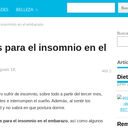
BUSCAR
Bus
ADES
BELLEZA
l insomnio en el embarazo
Busca
para el insomnio en el
Artí
gosto 18,
400
Diet
junio
 sufrir de insomnio, sobre todo a partir del tercer mes,
es e interrumpen el sueño. Además, al sentir los
 y no sabrá en que postura dormir.
s para el insomnio en el embarazo
, así como algunos
Rem