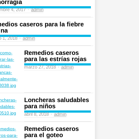
orragia
Author
mbre 4, 2017
admin
edios caseros para la fiebre
ina
Author
 1, 2018
admin
Remedios caseros
para las estrías rojas
Author
marzo 27, 2018
admin
Loncheras saludables
para niños
Author
abril 8, 2018
admin
Remedios caseros
para el goteo