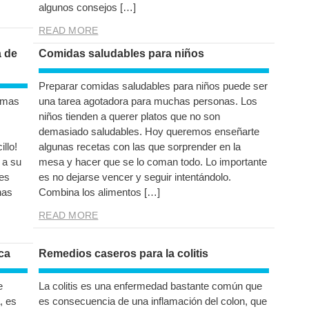
algunos consejos […]
READ MORE
a de
Comidas saludables para niños
Preparar comidas saludables para niños puede ser
damas
una tarea agotadora para muchas personas. Los
niños tienden a querer platos que no son
demasiado saludables. Hoy queremos enseñarte
llo!
algunas recetas con las que sorprender en la
 a su
mesa y hacer que se lo coman todo. Lo importante
des
es no dejarse vencer y seguir intentándolo.
nas
Combina los alimentos […]
READ MORE
ca
Remedios caseros para la colitis
e
La colitis es una enfermedad bastante común que
, es
es consecuencia de una inflamación del colon, que