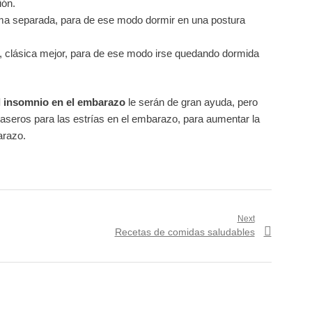
ión.
ma separada, para de ese modo dormir en una postura
e, clásica mejor, para de ese modo irse quedando dormida
l insomnio en el embarazo
le serán de gran ayuda, pero
aseros para las estrías en el embarazo, para aumentar la
arazo.
Next
Next
Recetas de comidas saludables
post: