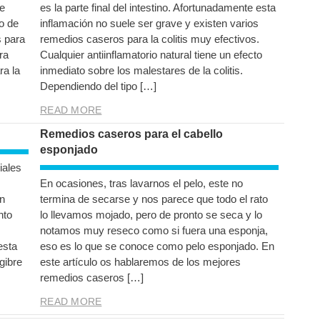
e
es la parte final del intestino. Afortunadamente esta
o de
inflamación no suele ser grave y existen varios
s para
remedios caseros para la colitis muy efectivos.
ra
Cualquier antiinflamatorio natural tiene un efecto
ra la
inmediato sobre los malestares de la colitis.
Dependiendo del tipo […]
READ MORE
Remedios caseros para el cabello
esponjado
iales
En ocasiones, tras lavarnos el pelo, este no
on
termina de secarse y nos parece que todo el rato
nto
lo llevamos mojado, pero de pronto se seca y lo
notamos muy reseco como si fuera una esponja,
esta
eso es lo que se conoce como pelo esponjado. En
gibre
este artículo os hablaremos de los mejores
remedios caseros […]
READ MORE