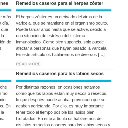
unes
Remedios caseros para el herpes zóster
ue más
El herpes zóster es un derivado del virus de la
a día,
varicela, que se mantiene en el organismo oculto.
e que
Puede tardar años hasta que se active, debido a
 la
una situación de estrés o del sistema
ión de
inmunológico. Como bien suponéis, solo puede
s
afectar a personas que hayan pasado la varicela.
En este artículo os hablaremos de diversos […]
READ MORE
Remedios caseros para los labios secos
eche
Por distintas razones, en ocasiones notamos
ismo,
como que los labios están muy secos o resecos,
ndo
lo que después puede acabar provocado que se
os. En
acaben agrietando. Por ello, es muy importante
 la
tener todo el tiempo posible los labios bien
os.
hidratados. En este artículo os hablaremos de
distintos remedios caseros para los labios secos y