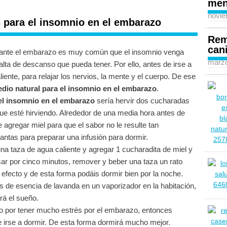
men
novie
 para el insomnio en el embarazo
Rem
can
ante el embarazo es muy común que el insomnio venga
marzo
alta de descanso que pueda tener. Por ello, antes de irse a
iente, para relajar los nervios, la mente y el cuerpo. De ese
dio natural para el insomnio en el embarazo
.
el insomnio en el embarazo
sería hervir dos cucharadas
ue esté hirviendo. Alrededor de una media hora antes de
 agregar miel para que el sabor no le resulte tan
antas para preparar una infusión para dormir.
na taza de agua caliente y agregar 1 cucharadita de miel y
ar por cinco minutos, remover y beber una taza un rato
 efecto y de esta forma podáis dormir bien por la noche.
 de esencia de lavanda en un vaporizador en la habitación,
ará el sueño.
o por tener mucho estrés por el embarazo, entonces
e irse a dormir. De esta forma dormirá mucho mejor.