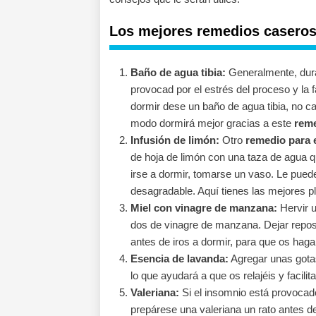
Los mejores remedios caseros
Baño de agua tibia:
Generalmente, dur
provocad por el estrés del proceso y la f
dormir dese un baño de agua tibia, no cal
modo dormirá mejor gracias a este
reme
Infusión de limón:
Otro
remedio para 
de hoja de limón con una taza de agua q
irse a dormir, tomarse un vaso. Le puede
desagradable. Aquí tienes las mejores pl
Miel con vinagre de manzana:
Hervir u
dos de vinagre de manzana. Dejar repos
antes de iros a dormir, para que os haga
Esencia de lavanda:
Agregar unas gotas
lo que ayudará a que os relajéis y facilit
Valeriana:
Si el insomnio está provocad
prepárese una valeriana un rato antes d