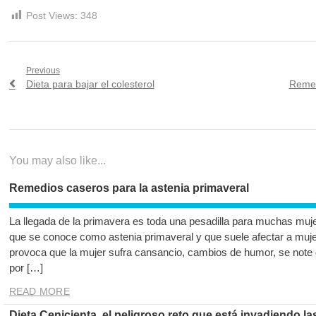
Post Views:
348
Navegación
Previous
Previous
Next
Dieta para bajar el colesterol
Remed
de
post:
post:
entradas
You may also like...
Remedios caseros para la astenia primaveral
La llegada de la primavera es toda una pesadilla para muchas mujer
que se conoce como astenia primaveral y que suele afectar a muje
provoca que la mujer sufra cansancio, cambios de humor, se note
por […]
READ MORE
Dieta Cenicienta, el peligroso reto que está invadiendo la