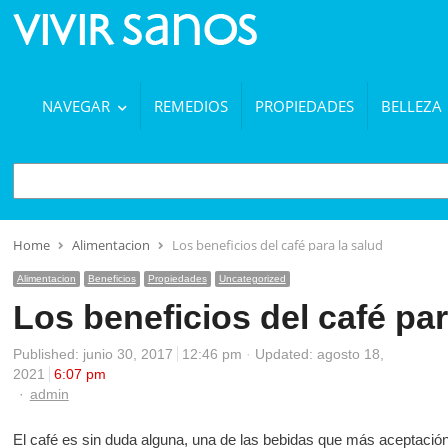
NAVEGAR
REMEDIOS
PROPIEDADES
BELLEZA
BUSCAR
Home
Alimentacion
Los beneficios del café para la salud
Alimentacion
Beneficios
Propiedades
Uncategorized
Los beneficios del café par
Published:
junio 30, 2017
12:46 pm
Updated: agosto 18,
2021
6:07 pm
Author
admin
El café es sin duda alguna, una de las bebidas que más aceptación