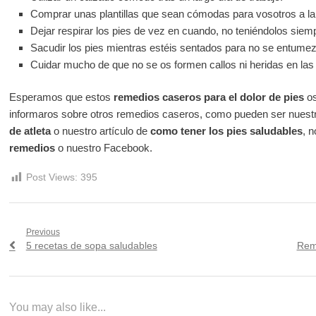
Comprar unas plantillas que sean cómodas para vosotros a la
Dejar respirar los pies de vez en cuando, no teniéndolos siemp
Sacudir los pies mientras estéis sentados para no se entume
Cuidar mucho de que no se os formen callos ni heridas en las 
Esperamos que estos
remedios caseros para el dolor de pies
os
informaros sobre otros remedios caseros, como pueden ser nues
de atleta
o nuestro artículo de
como tener los pies saludables
, n
remedios
o nuestro Facebook.
Post Views:
395
Navegación
Previous
Previous
Nex
5 recetas de sopa saludables
Reme
de
post:
post
entradas
You may also like...