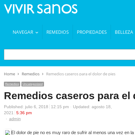
NAVEGAR
REMEDIOS
PROPIEDADES
BELLEZA
BUSCAR
Home
Remedios
Remedios caseros para el dolor de pies
Remedios
Uncategorized
Remedios caseros para el 
Published:
julio 6, 2018
12:15 pm
Updated: agosto 18,
2021
5:36 pm
Author
admin
El dolor de pie no es muy raro de sufrir al menos una vez en 