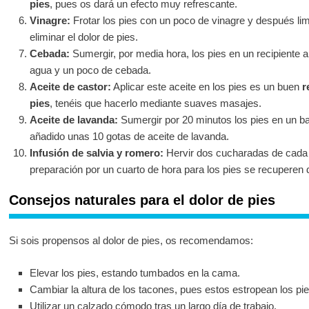
pies
, pues os dará un efecto muy refrescante.
Vinagre:
Frotar los pies con un poco de vinagre y después li
eliminar el dolor de pies.
Cebada:
Sumergir, por media hora, los pies en un recipiente al
agua y un poco de cebada.
Aceite de castor:
Aplicar este aceite en los pies es un buen
r
pies
, tenéis que hacerlo mediante suaves masajes.
Aceite de lavanda:
Sumergir por 20 minutos los pies en un ba
añadido unas 10 gotas de aceite de lavanda.
Infusión de salvia y romero:
Hervir dos cucharadas de cada i
preparación por un cuarto de hora para los pies se recuperen d
Consejos naturales para el dolor de pies
Si sois propensos al dolor de pies, os recomendamos:
Elevar los pies, estando tumbados en la cama.
Cambiar la altura de los tacones, pues estos estropean los pie
Utilizar un calzado cómodo tras un largo día de trabajo.