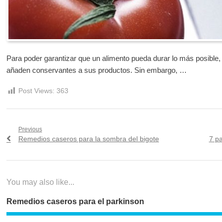
Para poder garantizar que un alimento pueda durar lo más posible, 
añaden conservantes a sus productos. Sin embargo, …
Post Views:
363
Navegación
Previous
Previous
Nex
Remedios caseros para la sombra del bigote
7 pa
de
post:
post
entradas
You may also like...
Remedios caseros para el parkinson