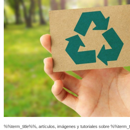
%%term_title%%, artículos, imágenes y tutoriales sobre %%term_t