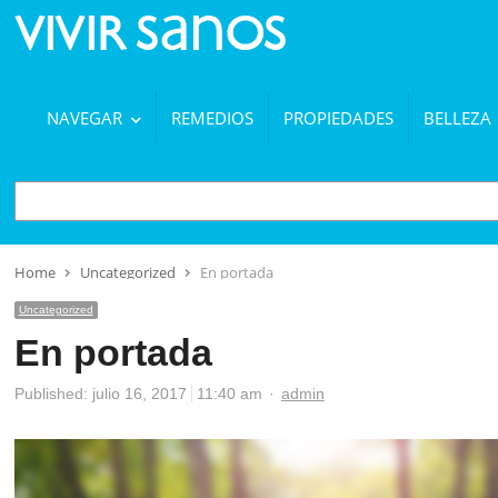
NAVEGAR
REMEDIOS
PROPIEDADES
BELLEZA
BUSCAR
Home
Uncategorized
En portada
Uncategorized
En portada
Author
Published:
julio 16, 2017
11:40 am
admin