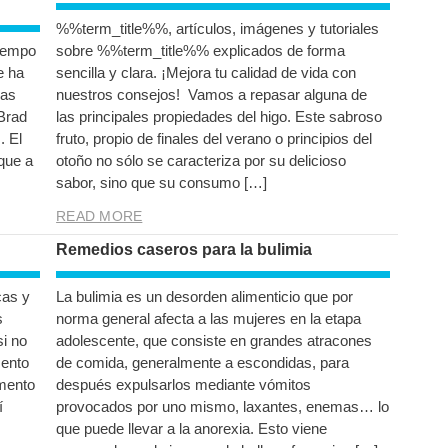
%%term_title%%, artículos, imágenes y tutoriales
tiempo
sobre %%term_title%% explicados de forma
e ha
sencilla y clara. ¡Mejora tu calidad de vida con
ias
nuestros consejos! Vamos a repasar alguna de
Brad
las principales propiedades del higo. Este sabroso
. El
fruto, propio de finales del verano o principios del
que a
otoño no sólo se caracteriza por su delicioso
sabor, sino que su consumo […]
READ MORE
Remedios caseros para la bulimia
cas y
La bulimia es un desorden alimenticio que por
s
norma general afecta a las mujeres en la etapa
si no
adolescente, que consiste en grandes atracones
mento
de comida, generalmente a escondidas, para
mento
después expulsarlos mediante vómitos
í
provocados por uno mismo, laxantes, enemas… lo
que puede llevar a la anorexia. Esto viene