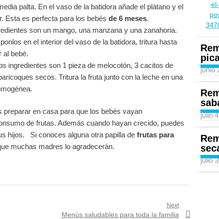
edia palta. En el vaso de la batidora añade el plátano y el
vir. Esta es perfecta para los bebés
de 6 meses
.
gredientes son un mango, una manzana y una zanahoria.
onlos en el interior del vaso de la batidora, tritura hasta
Rem
 al bebé.
pic
Los ingredientes son 1 pieza de melocotón, 3 cacitos de
junio
baricoques secos. Tritura la fruta junto con la leche en una
homogénea.
Rem
sab
s preparar en casa para que los bebés vayan
julio 
nsumo de frutas. Además cuando hayan crecido, puedes
us hijos. Si conoces alguna otra papilla de
frutas para
Rem
que muchas madres lo agradecerán.
sec
julio 
Next
Next
Menús saludables para toda la familia