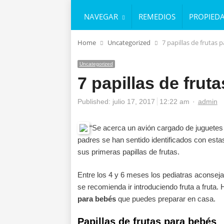
NAVEGAR
REMEDIOS
PROPIED
Home
Uncategorized
7 papillas de frutas 
Uncategorized
7 papillas de frut
Author
Published:
julio 17, 2017
12:22 am
admin
“Se acerca un avión cargado de juguet
padres se han sentido identificados con est
sus primeras papillas de frutas.
Entre los 4 y 6 meses los pediatras aconsejan 
se recomienda ir introduciendo fruta a frut
para bebés
que puedes preparar en casa.
Papillas de frutas para bebés