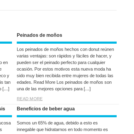
post:
Peinados de moños
Los peinados de moños hechos con donut reúnen
varias ventajas: son rápidos y fáciles de hacer, y
o en
pueden ser el peinado perfecto para cualquier
e
ocasión. Por estos motivos esta nueva moda ha
eco y
sido muy bien recibida entre mujeres de todas las
s tan
edades. Read More Los peinados de moños son
o […]
una de las mejores opciones para […]
READ MORE
sis
Beneficios de beber agua
ucosa
Somos un 65% de agua, debido a esto es
os
innegable que hidratarnos en todo momento es