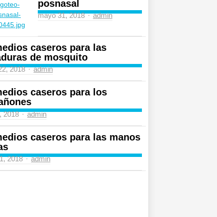
posnasal
Author
mayo 31, 2018
admin
edios caseros para las
aduras de mosquito
Author
 22, 2018
admin
edios caseros para los
añones
Author
4, 2018
admin
edios caseros para las manos
as
Author
31, 2018
admin