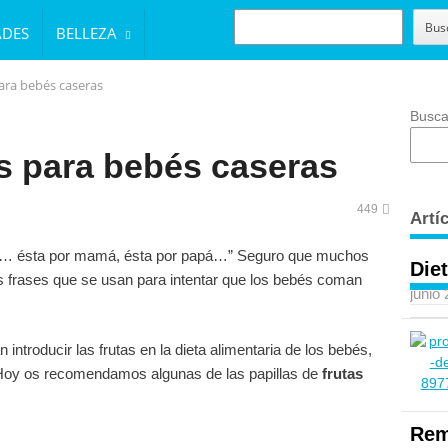
BUSCAR
Bus
ADES
BELLEZA
para bebés caseras
Busca
as para bebés caseras
449
Artí
es… ésta por mamá, ésta por papá…” Seguro que muchos
Diet
as frases que se usan para intentar que los bebés coman
junio
introducir las frutas en la dieta alimentaria de los bebés,
a. Hoy os recomendamos algunas de las papillas de
frutas
Rem