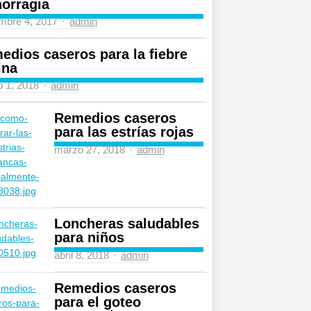
orragia
Author
mbre 4, 2017
admin
edios caseros para la fiebre
ina
Author
 1, 2018
admin
Remedios caseros
para las estrías rojas
Author
marzo 27, 2018
admin
Loncheras saludables
para niños
Author
abril 8, 2018
admin
Remedios caseros
para el goteo