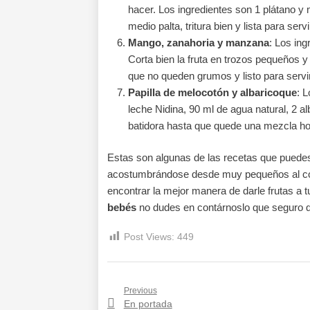
hacer. Los ingredientes son 1 plátano y m
medio palta, tritura bien y lista para ser
Mango, zanahoria y manzana
: Los in
Corta bien la fruta en trozos pequeños y p
que no queden grumos y listo para servir
Papilla de melocotón y albaricoque
: 
leche Nidina, 90 ml de agua natural, 2 al
batidora hasta que quede una mezcla 
Estas son algunas de las recetas que puede
acostumbrándose desde muy pequeños al co
encontrar la mejor manera de darle frutas a t
bebés
no dudes en contárnoslo que seguro 
Post Views:
449
Navegación
Previous
Previous
En portada