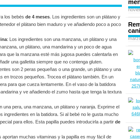
men
novie
ara los bebés
de 4 meses
. Los ingredientes son un plátano y
Rem
n tenedor el plátano bien maduro y ve añadiendo poco a poco
can
marzo
ina
: Los ingredientes son una manzana, un plátano y una
manzana, un plátano, una mandarina y un poco de agua
para que la manzana esté más jugosa puedes calentarla en
dir una galletita siempre que no contenga gluten.
ientes son 2 peras pequeñas o una grande, un plátano y una
as en trozos pequeños. Trocea el plátano también. En un
era para que cueza lentamente. En el vaso de la batidora
 mandarina y ve añadiendo el zumo hasta que tenga la textura
on una pera, una manzana, un plátano y naranja. Exprime el
 ingredientes en la batidora. Si al bebé no le gusta mucho
pecial para ellos. Esta papilla puedes introducirla a partir
de
s aportan muchas vitaminas y la papilla es muy fácil de