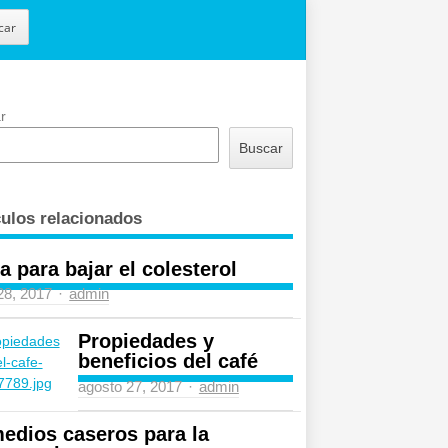
car
r
Buscar
culos relacionados
a para bajar el colesterol
Author
 28, 2017
admin
Propiedades y
beneficios del café
Author
agosto 27, 2017
admin
edios caseros para la