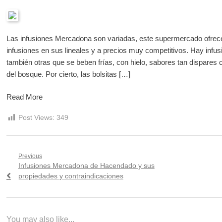
Las infusiones Mercadona son variadas, este supermercado ofre
infusiones en sus lineales y a precios muy competitivos. Hay infus
también otras que se beben frías, con hielo, sabores tan dispares c
del bosque. Por cierto, las bolsitas […]
Read More
Post Views:
349
Navegación
Previous
Previous
Infusiones Mercadona de Hacendado y sus
de
post:
propiedades y contraindicaciones
entradas
You may also like...