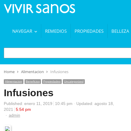
NAVEGAR
REMEDIOS
PROPIEDADES
BELLEZA
BUSCAR
Home
Alimentacion
Infusiones
Alimentacion
Beneficios
Propiedades
Uncategorized
Infusiones
Published:
enero 11, 2019
10:45 pm
Updated: agosto 18,
2021
5:54 pm
Author
admin