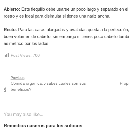
Abierto:
Este flequillo debe usarse un poco largo y separado en el 
rostro y es ideal para disimular si tienes una nariz ancha.
Recto:
Para las caras alargadas y ovaladas queda a la perfección
buen volumen de cabello, sin embargo si tienes poco cabello tambié
asimétrico por los lados.
Post Views:
700
Navegación
Previous
Previous
Next
Comida orgánica: ¿sabes cuáles son sus
Prop
de
post:
post:
beneficios?
entradas
You may also like...
Remedios caseros para los sofocos