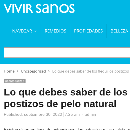
NAVEGAR
REMEDIOS
PROPIEDADES
BELLEZA
BUSCAR
Home
Uncategorized
Lo que debes saber de los flequillos postizos
Uncategorized
Lo que debes saber de los 
postizos de pelo natural
Author
Published:
septiembre 30, 2020
7:25 am
admin
Existen diversos tipos de extensiones, las naturales y las sintétic