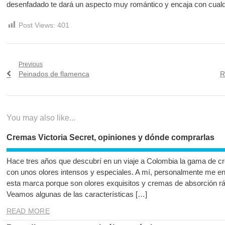
desenfadado te dará un aspecto muy romántico y encaja con cualqu
Post Views:
401
Navegación
Previous
Previous
N
Peinados de flamenca
R
de
post:
p
entradas
You may also like...
Cremas Victoria Secret, opiniones y dónde comprarlas
Hace tres años que descubrí en un viaje a Colombia la gama de c
con unos olores intensos y especiales. A mí, personalmente me e
esta marca porque son olores exquisitos y cremas de absorción rá
Veamos algunas de las características […]
READ MORE