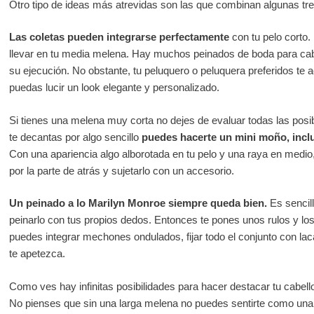
Otro tipo de ideas más atrevidas son las que combinan algunas trenz
Las coletas pueden integrarse perfectamente
con tu pelo corto
llevar en tu media melena. Hay muchos peinados de boda para cab
su ejecución. No obstante, tu peluquero o peluquera preferidos te 
puedas lucir un look elegante y personalizado.
Si tienes una melena muy corta no dejes de evaluar todas las posib
te decantas por algo sencillo
puedes hacerte un mini moño, incl
Con una apariencia algo alborotada en tu pelo y una raya en medio,
por la parte de atrás y sujetarlo con un accesorio.
Un peinado a lo Marilyn Monroe siempre queda bien.
Es sencill
peinarlo con tus propios dedos. Entonces te pones unos rulos y los
puedes integrar mechones ondulados, fijar todo el conjunto con laca 
te apetezca.
Como ves hay infinitas posibilidades para hacer destacar tu cabello
No pienses que sin una larga melena no puedes sentirte como una pr