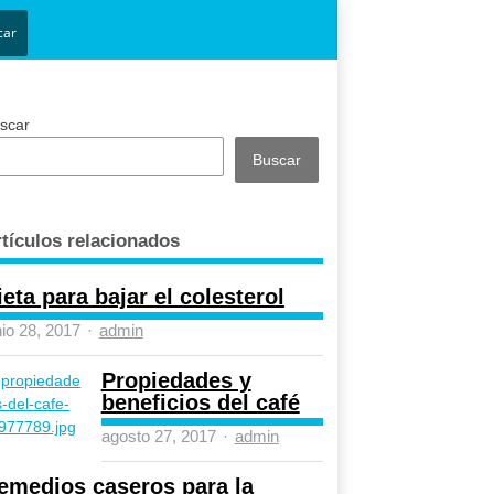
car
scar
Buscar
tículos relacionados
ieta para bajar el colesterol
Author
nio 28, 2017
admin
Propiedades y
beneficios del café
Author
agosto 27, 2017
admin
emedios caseros para la