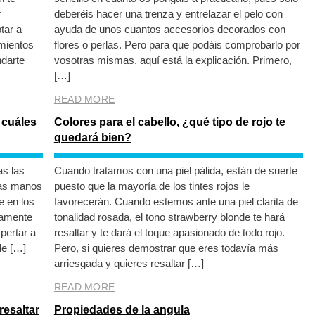
r
deberéis hacer una trenza y entrelazar el pelo con
tar a
ayuda de unos cuantos accesorios decorados con
mientos
flores o perlas. Pero para que podáis comprobarlo por
ndarte
vosotras mismas, aquí está la explicación. Primero,
[…]
READ MORE
 cuáles
Colores para el cabello, ¿qué tipo de rojo te
quedará bien?
s las
Cuando tratamos con una piel pálida, están de suerte
las manos
puesto que la mayoría de los tintes rojos le
e en los
favorecerán. Cuando estemos ante una piel clarita de
damente
tonalidad rosada, el tono strawberry blonde te hará
pertar a
resaltar y te dará el toque apasionado de todo rojo.
de […]
Pero, si quieres demostrar que eres todavía más
arriesgada y quieres resaltar […]
READ MORE
esaltar
Propiedades de la angula