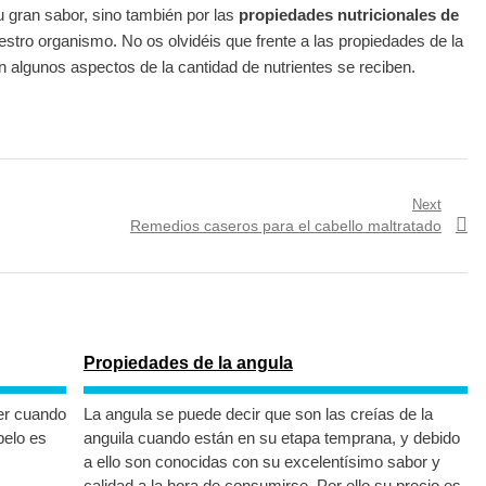
 gran sabor, sino también por las
propiedades nutricionales de
tro organismo. No os olvidéis que frente a las propiedades de la
 algunos aspectos de la cantidad de nutrientes se reciben.
Next
Next
Remedios caseros para el cabello maltratado
post:
Propiedades de la angula
er cuando
La angula se puede decir que son las creías de la
pelo es
anguila cuando están en su etapa temprana, y debido
a ello son conocidas con su excelentísimo sabor y
calidad a la hora de consumirse. Por ello su precio es