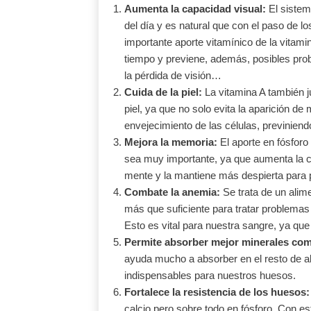
Aumenta la capacidad visual:
El sistema
del día y es natural que con el paso de lo
importante aporte vitamínico de la vitami
tiempo y previene, además, posibles pro
la pérdida de visión…
Cuida de la piel:
La vitamina A también j
piel, ya que no solo evita la aparición d
envejecimiento de las células, previniendo
Mejora la memoria:
El aporte en fósforo
sea muy importante, ya que aumenta la c
mente y la mantiene más despierta para po
Combate la anemia:
Se trata de un alim
más que suficiente para tratar problemas
Esto es vital para nuestra sangre, ya que 
Permite absorber mejor minerales como 
ayuda mucho a absorber en el resto de al
indispensables para nuestros huesos.
Fortalece la resistencia de los huesos:
calcio pero sobre todo en fósforo. Con es