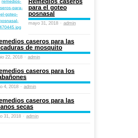
Remedios caseros
para el goteo
posnasal
Author
mayo 31, 2018
admin
emedios caseros para las
icaduras de mosquito
Author
nio 22, 2018
admin
emedios caseros para los
abañones
Author
lio 4, 2018
admin
emedios caseros para las
anos secas
Author
lio 31, 2018
admin