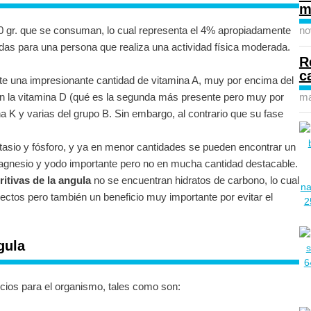
m
0 gr. que se consuman, lo cual representa el 4% apropiadamente
no
das para una persona que realiza una actividad física moderada.
R
c
te una impresionante cantidad de vitamina A, muy por encima del
n la vitamina D (qué es la segunda más presente pero muy por
ma
ina K y varias del grupo B. Sin embargo, al contrario que su fase
tasio y fósforo, y ya en menor cantidades se pueden encontrar un
, magnesio y yodo importante pero no en mucha cantidad destacable.
itivas de la angula
no se encuentran hidratos de carbono, lo cual
ectos pero también un beneficio muy importante por evitar el
gula
cios para el organismo, tales como son: