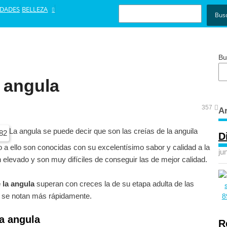
BUSCAR
EDADES
BELLEZA
Bus
Bu
 angula
357
Ar
La angula se puede decir que son las creías de la anguila
D
 a ello son conocidas con su excelentísimo sabor y calidad a la
ju
 elevado y son muy difíciles de conseguir las de mejor calidad.
 la angula
superan con creces la de su etapa adulta de las
, se notan más rápidamente.
la angula
R