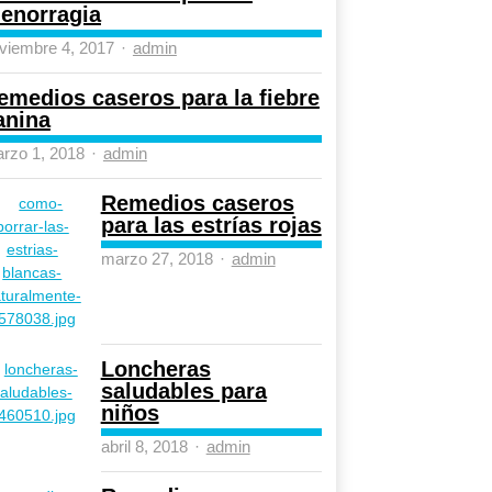
enorragia
Author
viembre 4, 2017
admin
emedios caseros para la fiebre
anina
Author
rzo 1, 2018
admin
Remedios caseros
para las estrías rojas
Author
marzo 27, 2018
admin
Loncheras
saludables para
niños
Author
abril 8, 2018
admin