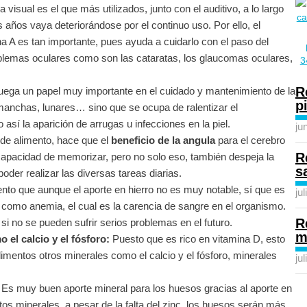
 visual es el que más utilizados, junto con el auditivo, a lo largo
s años vaya deteriorándose por el continuo uso. Por ello, el
na A es tan importante, pues ayuda a cuidarlo con el paso del
blemas oculares como son las cataratas, los glaucomas oculares,
R
uega un papel muy importante en el cuidado y mantenimiento de la
p
e manchas, lunares… sino que se ocupa de ralentizar el
 así la aparición de arrugas u infecciones en la piel.
ju
 de alimento, hace que el
beneficio de la angula
para el cerebro
R
apacidad de memorizar, pero no solo eso, también despeja la
s
der realizar las diversas tareas diarias.
ento que aunque el aporte en hierro no es muy notable, sí que es
ju
 como anemia, el cual es la carencia de sangre en el organismo.
R
si no se pueden sufrir serios problemas en el futuro.
m
el calcio y el fósforo:
Puesto que es rico en vitamina D, esto
imentos otros minerales como el calcio y el fósforo, minerales
ju
Es muy buen aporte mineral para los huesos gracias al aporte en
tos minerales, a pesar de la falta del zinc, los huesos serán más