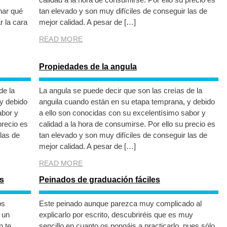
nar qué
tan elevado y son muy difíciles de conseguir las de
r la cara
mejor calidad. A pesar de […]
READ MORE
Propiedades de la angula
de la
La angula se puede decir que son las creías de la
y debido
anguila cuando están en su etapa temprana, y debido
abor y
a ello son conocidas con su excelentísimo sabor y
precio es
calidad a la hora de consumirse. Por ello su precio es
las de
tan elevado y son muy difíciles de conseguir las de
mejor calidad. A pesar de […]
READ MORE
s
Peinados de graduación fáciles
os
Este peinado aunque parezca muy complicado al
 un
explicarlo por escrito, descubriréis que es muy
n te
sencillo en cuanto os pongáis a practicarlo, pues sólo