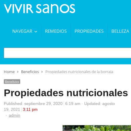
NAVEGAR
REMEDIOS
PROPIEDADES
BELLEZA
BUSCAR
Home
Beneficios
Propiedades nutricionales de la borraja
Beneficios
Propiedades nutricionales 
Published:
septiembre 29, 2020
6:19 am
Updated: agosto
19, 2021
3:11 pm
Author
admin