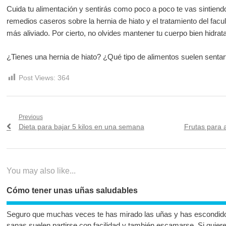
Cuida tu alimentación y sentirás como poco a poco te vas sintiendo
remedios caseros sobre la hernia de hiato y el tratamiento del fac
más aliviado. Por cierto, no olvides mantener tu cuerpo bien hidrat
¿Tienes una hernia de hiato? ¿Qué tipo de alimentos suelen sentar
Post Views:
364
Navegación
Previous
Previous
Next
Dieta para bajar 5 kilos en una semana
Frutas para 
de
post:
post:
entradas
You may also like...
Cómo tener unas uñas saludables
Seguro que muchas veces te has mirado las uñas y has escondido 
sanas suelen partirse con facilidad y también escamarse. Si quie