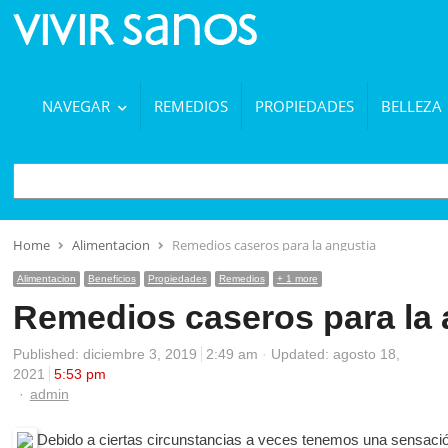
NAVEGAR
REMEDIOS
PROPIEDADES
BELLEZA
BUSCAR
Home
Alimentacion
Remedios caseros para la angustia
Alimentacion
Beneficios
Propiedades
Remedios
+ 1 more
Remedios caseros para la 
Published:
diciembre 3, 2019
2:49 am
Updated: agosto 18,
2021
5:53 pm
Author
admin
Debido a ciertas circunstancias a veces tenemos una sensaci