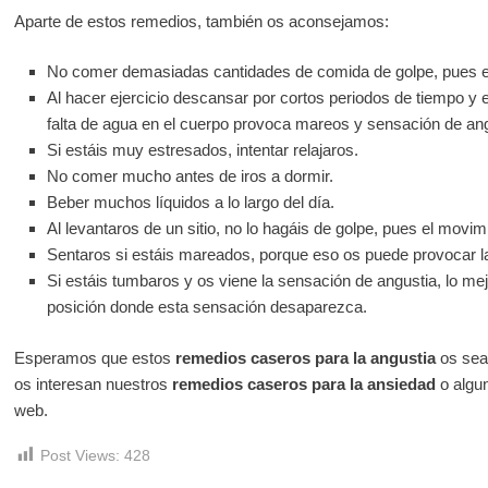
Aparte de estos remedios, también os aconsejamos:
No comer demasiadas cantidades de comida de golpe, pues e
Al hacer ejercicio descansar por cortos periodos de tiempo y e
falta de agua en el cuerpo provoca mareos y sensación de ang
Si estáis muy estresados, intentar relajaros.
No comer mucho antes de iros a dormir.
Beber muchos líquidos a lo largo del día.
Al levantaros de un sitio, no lo hagáis de golpe, pues el movi
Sentaros si estáis mareados, porque eso os puede provocar l
Si estáis tumbaros y os viene la sensación de angustia, lo me
posición donde esta sensación desaparezca.
Esperamos que estos
remedios caseros para la angustia
os sean
os interesan nuestros
remedios caseros para la ansiedad
o algun
web.
Post Views:
428