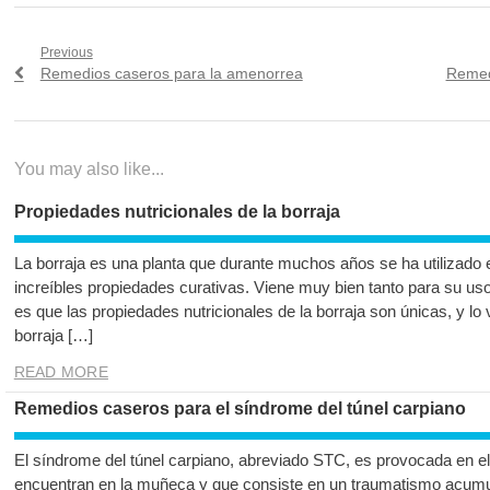
Navegación
Previous
Previous
Next
Remedios caseros para la amenorrea
Remedi
de
post:
post:
entradas
You may also like...
Propiedades nutricionales de la borraja
La borraja es una planta que durante muchos años se ha utilizado e
increíbles propiedades curativas. Viene muy bien tanto para su us
es que las propiedades nutricionales de la borraja son únicas, y lo 
borraja […]
READ MORE
Remedios caseros para el síndrome del túnel carpiano
El síndrome del túnel carpiano, abreviado STC, es provocada en e
encuentran en la muñeca y que consiste en un traumatismo acumu