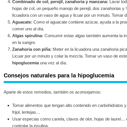
Combinado de col, perejil, zanahoria y manzana:
Lavar todo
hojas de col, un pequeño manojo de perejil, dos zanahorias y
licuadora con un vaso de agua y licuar por un minuto. Tomar d
Aguacate:
Como el aguacate contiene azúcar, ayuda a la produ
comer uno al día.
Algas spirulina:
Consumir estas algas también aumenta la insu
en la sangre.
Zanahoria con piña:
Meter en la licuadora una zanahoria pic
Licuar por un minuto y colar la mezcla. Tomar un vaso de est
hipoglucemia
una vez al día.
Consejos naturales para la hipoglucemia
Aparte de estos remedios, también os aconsejamos:
Tomar alimentos que tengan alto contenido en carbohidratos y f
frijol, lentejas…
Usar especias como canela, clavos de olor, hojas de laurel…
controlar la insulina.