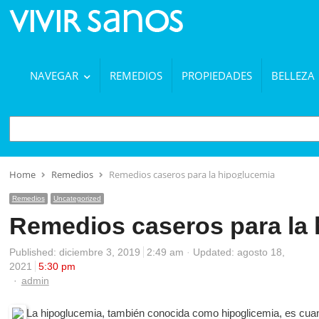
NAVEGAR
REMEDIOS
PROPIEDADES
BELLEZA
BUSCAR
Home
Remedios
Remedios caseros para la hipoglucemia
Remedios
Uncategorized
Remedios caseros para la
Published:
diciembre 3, 2019
2:49 am
Updated: agosto 18,
2021
5:30 pm
Author
admin
La hipoglucemia, también conocida como hipoglicemia, es cua