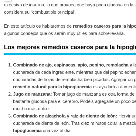
excesiva de insulina, lo que provoca que haya poca glucosa en la s
considera su “combustible principal”.
En este artículo os hablaremos de
remedios caseros para la hip
algunos consejos que os serán muy útiles para sobrellevarla.
Los mejores remedios caseros para la hipog
Combinado de ajo, espinacas, apio, pepino, remolacha y l
cucharada de cada ingrediente, mientras que del pepino echar
cucharadas de hojas de remolacha bien picadas. Agregar un po
remedio natural para la hipoglucemia
os ayudará a aumentar
Jugo de manzana:
Tomar jugo de manzana es otra forma de no
bastante glucosa para el cerebro. Podéis agregarle un poco d
mucho más dulce.
Combinado de alcachofa y raíz de diente de león:
Hervir un
cucharada de diente de león. Tras diez minutos colar la mezc
hipoglucemia
una vez al día.