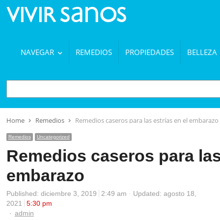
NAVEGAR
REMEDIOS
PROPIEDADES
BELLEZA
BUSCAR
Home
Remedios
Remedios caseros para las estrías en el embarazo
Remedios
Uncategorized
Remedios caseros para las 
embarazo
Published:
diciembre 3, 2019
2:49 am
Updated: agosto 18,
2021
5:30 pm
Author
admin