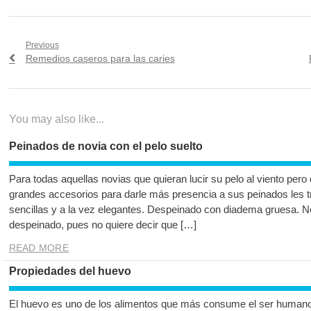
Navegación
Previous
Previous
Remedios caseros para las caries
de
post:
entradas
You may also like...
Peinados de novia con el pelo suelto
Para todas aquellas novias que quieran lucir su pelo al viento per
grandes accesorios para darle más presencia a sus peinados les
sencillas y a la vez elegantes. Despeinado con diadema gruesa. No
despeinado, pues no quiere decir que […]
READ MORE
Propiedades del huevo
El huevo es uno de los alimentos que más consume el ser humano a 