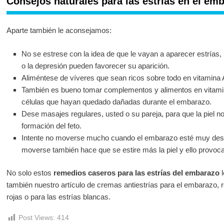
Consejos naturales para las estrías en el em
Aparte también le aconsejamos:
No se estrese con la idea de que le vayan a aparecer estrías
o la depresión pueden favorecer su aparición.
Aliméntese de víveres que sean ricos sobre todo en vitamina A,
También es bueno tomar complementos y alimentos en vitamin
células que hayan quedado dañadas durante el embarazo.
Dese masajes regulares, usted o su pareja, para que la piel no
formación del feto.
Intente no moverse mucho cuando el embarazo esté muy desarr
moverse también hace que se estire más la piel y ello provoc
No solo estos
remedios caseros para las estrías del embarazo
l
también nuestro artículo de cremas antiestrías para el embarazo, 
rojas o para las estrías blancas.
Post Views:
414