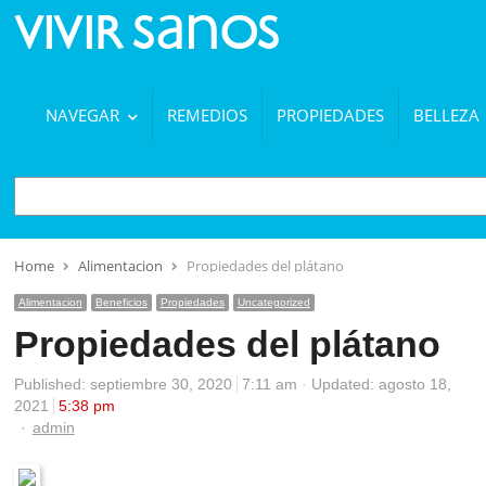
NAVEGAR
REMEDIOS
PROPIEDADES
BELLEZA
BUSCAR
Home
Alimentacion
Propiedades del plátano
Alimentacion
Beneficios
Propiedades
Uncategorized
Propiedades del plátano
Published:
septiembre 30, 2020
7:11 am
Updated: agosto 18,
2021
5:38 pm
Author
admin