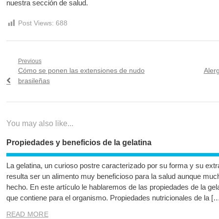
nuestra sección de salud.
Post Views:
688
Navegación
Previous
Previous
Next
Cómo se ponen las extensiones de nudo
Aler
de
post:
post:
brasileñas
entradas
You may also like...
Propiedades y beneficios de la gelatina
La gelatina, un curioso postre caracterizado por su forma y su ext
resulta ser un alimento muy beneficioso para la salud aunque m
hecho. En este artículo le hablaremos de las propiedades de la gela
que contiene para el organismo. Propiedades nutricionales de la [
READ MORE