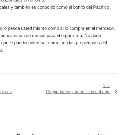
cales y también es conocido como el bonito del Pacífico
 si lo pesca usted mismo como si lo compra en el mercado,
nunca están de menos para el organismo. No dude
os que le puedan interesar como son las propiedades del
a.
Next
Next
s y sus
Propiedades y beneficios del anís
post: