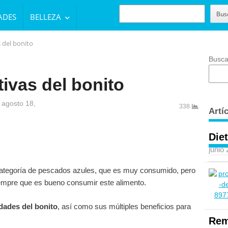
BUSCAR
Bus
ADES
BELLEZA
 del bonito
Busca
ivas del bonito
 agosto 18,
338
Artí
Diet
junio
 categoría de pescados azules, que es muy consumido, pero
iempre que es bueno consumir este alimento.
dades del bonito
, así como sus múltiples beneficios para
Rem