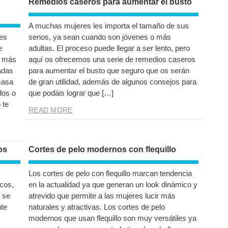
Remedios caseros para aumentar el busto
A muchas mujeres les importa el tamaño de sus
es
senos, ya sean cuando son jóvenes o más
e
adultas. El proceso puede llegar a ser lento, pero
s más
aquí os ofrecemos una serie de remedios caseros
adas
para aumentar el busto que seguro que os serán
masa
de gran utilidad, además de algunos consejos para
dos o
que podáis lograr que […]
 te
READ MORE
os
Cortes de pelo modernos con flequillo
s
Los cortes de pelo con flequillo marcan tendencia
cos,
en la actualidad ya que generan un look dinámico y
 se
atrevido que permite a las mujeres lucir más
nte
naturales y atractivas. Los cortes de pelo
modernos que usan flequillo son muy versátiles ya