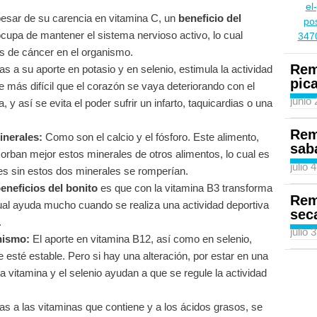
esar de su carencia en vitamina C, un
beneficio del
cupa de mantener el sistema nervioso activo, lo cual
pos de cáncer en el organismo.
Rem
s a su aporte en potasio y en selenio, estimula la actividad
pic
te más difícil que el corazón se vaya deteriorando con el
junio
y así se evita el poder sufrir un infarto, taquicardias o una
Rem
inerales:
Como son el calcio y el fósforo. Este alimento,
sab
rban mejor estos minerales de otros alimentos, lo cual es
julio 
es sin estos dos minerales se romperían.
eneficios del bonito
es que con la vitamina B3 transforma
Rem
cual ayuda mucho cuando se realiza una actividad deportiva
sec
.
julio 
nismo:
El aporte en vitamina B12, así como en selenio,
esté estable. Pero si hay una alteración, por estar en una
a vitamina y el selenio ayudan a que se regule la actividad
s a las vitaminas que contiene y a los ácidos grasos, se