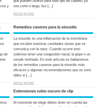
e
que pueden usarse para todo tipo de cabello; ya
ecos y
sea corto o largo, liso […]
READ MORE
s
Remedios caseros para la sinusitis
sin
La sinusitis es una inflamación de la membrana
 se
que recubre nuestras cavidades óseas que se
comunica con la nariz. Cuando ocurre esto
go de
solemos tener una congestión nasal, la gripe o un
erie
simple resfriado. En este artículo os hablaremos
de los remedios caseros para la sinusitis más
eficaces y algunas recomendaciones que os será
útiles si […]
READ MORE
Extensiones rubio oscuro de clip
tema
Al momento de elegir debes tener en cuenta las