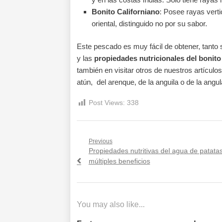
Bonito Californiano
: Posee rayas verti
oriental, distinguido no por su sabor.
Este pescado es muy fácil de obtener, tanto
y las
propiedades nutricionales del bonito
también en visitar otros de nuestros artícul
atún, del arenque, de la anguila o de la angul
Post Views:
338
Navegación
Previous
Previous
Propiedades nutritivas del agua de patata
de
post:
múltiples beneficios
entradas
You may also like...