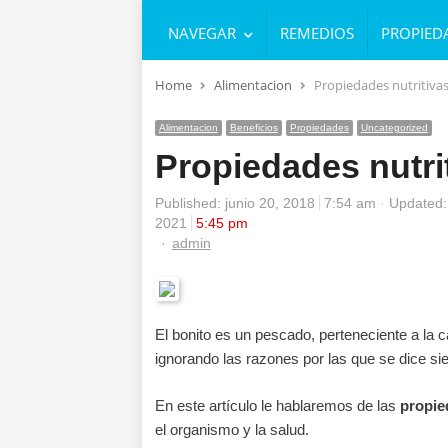
NAVEGAR
REMEDIOS
PROPIED
Home
Alimentacion
Propiedades nutritivas
Alimentacion
Beneficios
Propiedades
Uncategorized
Propiedades nutrit
Published:
junio 20, 2018
7:54 am
Updated:
2021
5:45 pm
Author
admin
El bonito es un pescado, perteneciente a la
ignorando las razones por las que se dice s
En este artículo le hablaremos de las
propie
el organismo y la salud.