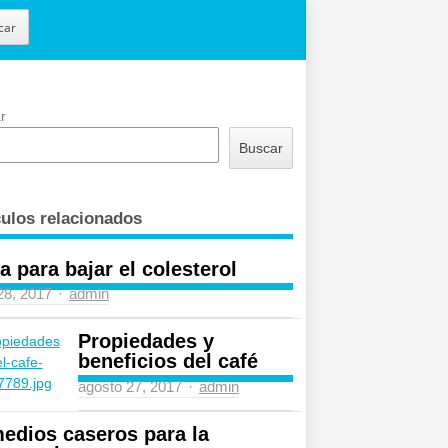
car
r
Buscar
culos relacionados
a para bajar el colesterol
Author
 28, 2017
admin
Propiedades y
beneficios del café
Author
agosto 27, 2017
admin
edios caseros para la