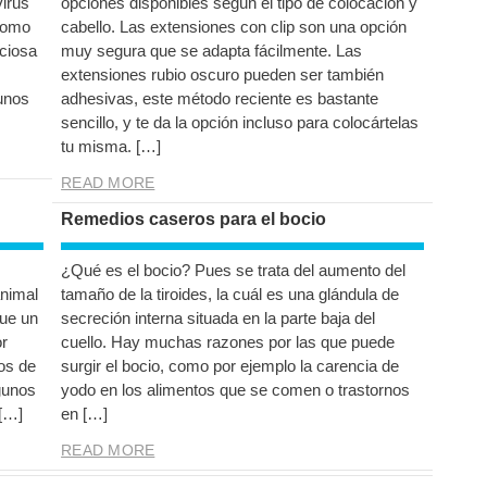
virus
opciones disponibles según el tipo de colocación y
como
cabello. Las extensiones con clip son una opción
ciosa
muy segura que se adapta fácilmente. Las
extensiones rubio oscuro pueden ser también
gunos
adhesivas, este método reciente es bastante
sencillo, y te da la opción incluso para colocártelas
tu misma. […]
READ MORE
Remedios caseros para el bocio
¿Qué es el bocio? Pues se trata del aumento del
animal
tamaño de la tiroides, la cuál es una glándula de
ue un
secreción interna situada en la parte baja del
or
cuello. Hay muchas razones por las que puede
os de
surgir el bocio, como por ejemplo la carencia de
gunos
yodo en los alimentos que se comen o trastornos
 […]
en […]
READ MORE