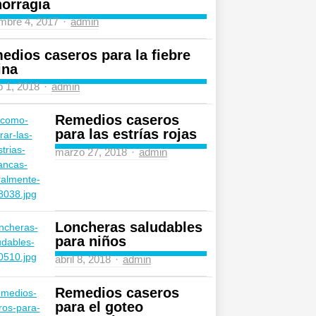
orragia
Author
mbre 4, 2017
admin
edios caseros para la fiebre
ina
Author
 1, 2018
admin
Remedios caseros
para las estrías rojas
Author
marzo 27, 2018
admin
Loncheras saludables
para niños
Author
abril 8, 2018
admin
Remedios caseros
para el goteo