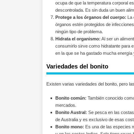
ocupa de que la temperatura corporal es
descontrolada. Es sin duda un buen alim
Protege a los órganos del cuerpo:
La 
órganos estén protegidos de infeccione
ningún tipo de problema.
Hidrata el organismo:
Al ser un alimen
consumirlo sirve como hidratante para el
en la que se ha gastado mucha energía
Variedades del bonito
Existen varias variedades del bonito, pero l
Bonito común:
También conocido como b
mercados.
Bonito Austral:
Se pesca en las costas 
de Australia y es exclusivo de esas cost
Bonito mono:
Es una de las especies m
y en las costas Indias. Solo tiene rayas 