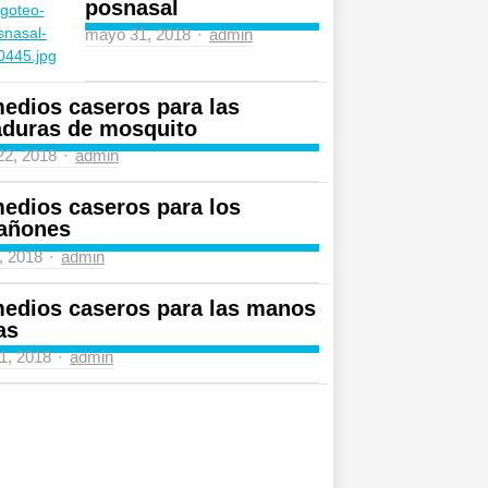
posnasal
Author
mayo 31, 2018
admin
edios caseros para las
aduras de mosquito
Author
 22, 2018
admin
edios caseros para los
añones
Author
4, 2018
admin
edios caseros para las manos
as
Author
31, 2018
admin