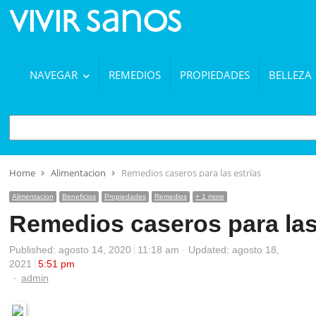
NAVEGAR
REMEDIOS
PROPIEDADES
BELLEZA
BUSCAR
Home
Alimentacion
Remedios caseros para las estrías
Alimentacion
Beneficios
Propiedades
Remedios
+ 1 more
Remedios caseros para las
Published:
agosto 14, 2020
11:18 am
Updated: agosto 18,
2021
5:51 pm
Author
admin