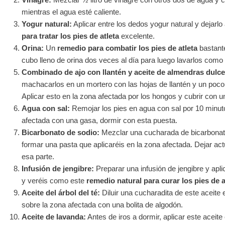
mientras el agua esté caliente.
Yogur natural:
Aplicar entre los dedos yogur natural y dejarl
para tratar los pies de atleta
excelente.
Orina:
Un
remedio para combatir los pies de atleta
bastante
cubo lleno de orina dos veces al día para luego lavarlos como
Combinado de ajo con llantén y aceite de almendras dulce
machacarlos en un mortero con las hojas de llantén y un poco
Aplicar esto en la zona afectada por los hongos y cubrir con un
Agua con sal:
Remojar los pies en agua con sal por 10 minuto
afectada con una gasa, dormir con esta puesta.
Bicarbonato de sodio:
Mezclar una cucharada de bicarbonat
formar una pasta que aplicaréis en la zona afectada. Dejar act
esa parte.
Infusión de jengibre:
Preparar una infusión de jengibre y apli
y veréis como este
remedio natural para curar los pies de a
Aceite del árbol del té:
Diluir una cucharadita de este aceite e
sobre la zona afectada con una bolita de algodón.
Aceite de lavanda:
Antes de iros a dormir, aplicar este aceite