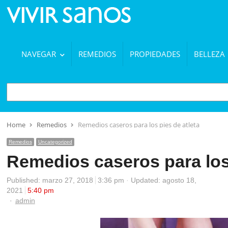
NAVEGAR
REMEDIOS
PROPIEDADES
BELLEZA
BUSCAR
Home
Remedios
Remedios caseros para los pies de atleta
Remedios
Uncategorized
Remedios caseros para los 
Published:
marzo 27, 2018
3:36 pm
Updated: agosto 18,
2021
5:40 pm
Author
admin