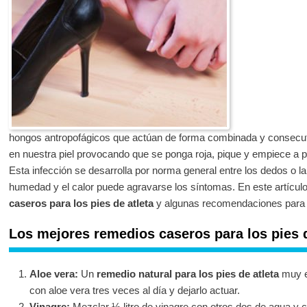
hongos antropofágicos que actúan de forma combinada y consecu
en nuestra piel provocando que se ponga roja, pique y empiece a pe
Esta infección se desarrolla por norma general entre los dedos o la 
humedad y el calor puede agravarse los síntomas. En este artícu
caseros para los pies de atleta
y algunas recomendaciones para 
Los mejores remedios caseros para los pies d
Aloe vera:
Un
remedio natural para los pies de atleta
muy ef
con aloe vera tres veces al día y dejarlo actuar.
Vinagre:
Mezclar ½ litro de vinagre con otros dos de agua y ca